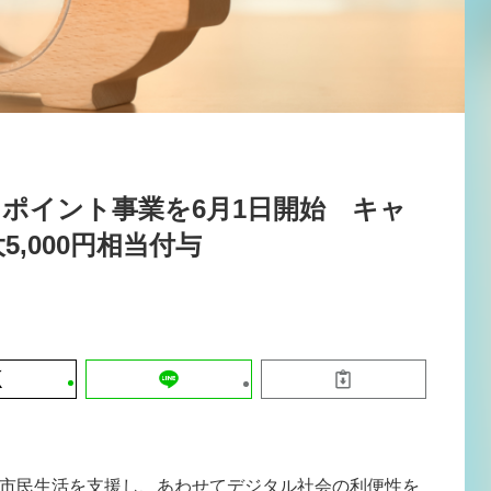
運営会社
【8/12開催】「イノベーションを数値
セミナー
採用情報
する」～投資される事業の基準と、終
DX「SouSou」に学ぶ資金調達・巻
みのリアル～
2026-06-10
ポイント事業を6月1日開始 キャ
,000円相当付与
市民生活を支援し、あわせてデジタル社会の利便性を