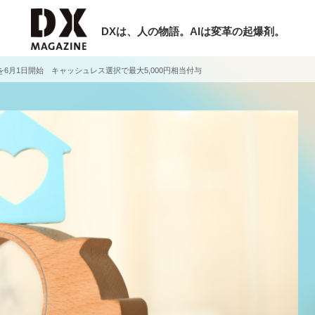
DXは、人の物語。AIは変革の起爆剤。
6月1日開始 キャッシュレス選択で最大5,000円相当付与
検索
ラム
インタビュー
ミナー
ニュース
ービスメニュー
日本オムニチャネル協会
現在開催予定のセミナー
トップページ
特集
【8/6開催】AIエージェント時代、日
セミナー
動画
業は何から始めるべきか。〜シリコン
サイトマップ
レーAX最新潮流から学ぶ〜
お問い合わせ
2026-08-03
個人情報保護法について