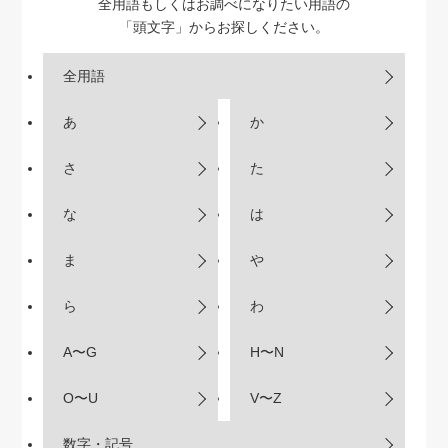
全用語もしくはお調べになりたい用語の
「頭文字」からお探しください。
全用語
あ
か
さ
た
な
は
ま
や
ら
わ
A〜G
H〜N
O〜U
V〜Z
数字・記号