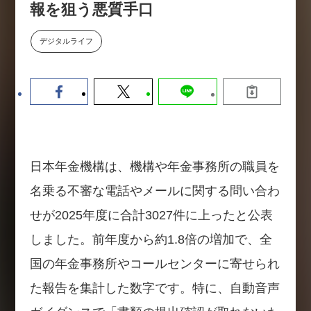
報を狙う悪質手口
数値化する」～投資される事業の
基準と、終活DX「SouSou」に
学ぶ資金調達・巻き込みのリアル
デジタルライフ
～
2026-06-10
日本年金機構は、機構や年金事務所の職員を
名乗る不審な電話やメールに関する問い合わ
せが2025年度に合計3027件に上ったと公表
しました。前年度から約1.8倍の増加で、全
国の年金事務所やコールセンターに寄せられ
た報告を集計した数字です。特に、自動音声