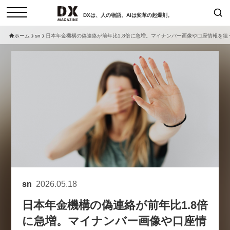
DXは、人の物語。AIは変革の起爆剤。
ホーム
sn
日本年金機構の偽連絡が前年比1.8倍に急増。マイナンバー画像や口座情報を狙
検索
コラム
インタビュー
セミナー
ニュース
サービスメニュー
日本オムニチャネル協会
トップページ
現在開催予定のセミナー
特集
動画
【8/6開催】AIエージェント時
セミナー
サイトマップ
代、日本企業は何から始めるべき
お問い合わせ
か。〜シリコンバレーAX最新潮
個人情報保護法について
流から学ぶ〜
sn
2026.05.18
運営会社
2026-08-03
日本年金機構の偽連絡が前年比1.8倍
採用情報
に急増。マイナンバー画像や口座情
【8/12開催】「イノベーションを
セミナー