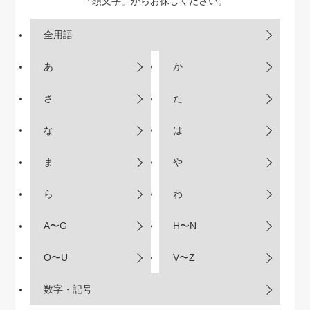
「頭文字」からお探しください。
全用語
あ
か
さ
た
な
は
ま
や
ら
わ
A〜G
H〜N
O〜U
V〜Z
数字・記号