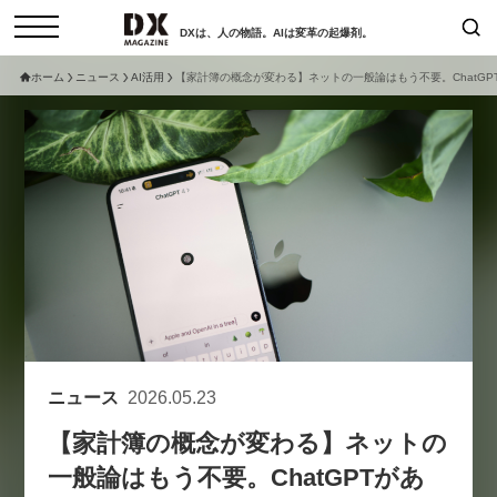
DXは、人の物語。AIは変革の起爆剤。
ホーム
ニュース
AI活用
【家計簿の概念が変わる】ネットの一般論はもう不要。ChatG
検索
コラム
インタビュー
セミナー
ニュース
サービスメニュー
日本オムニチャネル協会
トップページ
現在開催予定のセミナー
特集
動画
非公開: 【8/6開催】AIエージェン
セミナー
サイトマップ
ト時代、日本企業は何から始める
お問い合わせ
べきか。〜シリコンバレーAX最
個人情報保護法について
新潮流から学ぶ〜
ニュース
2026.05.23
運営会社
2026-08-03
【家計簿の概念が変わる】ネットの
採用情報
一般論はもう不要。ChatGPTがあ
【8/12開催】「イノベーションを
セミナー