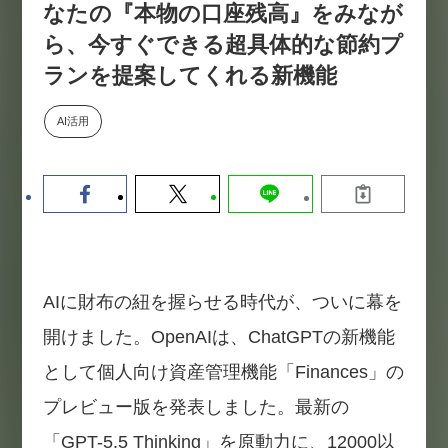
なたの『本物の口座残高』をみなが
数値化する」～投資される事業の
基準と、終活DX「SouSou」に
ら、今すぐできる超具体的な節約プ
学ぶ資金調達・巻き込みのリアル
ランを提案してくれる新機能
～
2026-06-10
AI活用
AIに財布の紐を握らせる時代が、ついに幕を
開けました。OpenAIは、ChatGPTの新機能
として個人向け資産管理機能「Finances」の
プレビュー版を発表しました。最新の
「GPT-5.5 Thinking」を原動力に、12000以