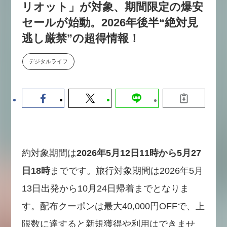
リオット」が対象、期間限定の爆安
数値化する」～投資される事業の
基準と、終活DX「SouSou」に
セールが始動。2026年後半“絶対見
学ぶ資金調達・巻き込みのリアル
逃し厳禁”の超得情報！
～
2026-06-10
デジタルライフ
約対象期間は
2026年5月12日11時から5月27
日18時
までです。旅行対象期間は2026年5月
13日出発から10月24日帰着までとなりま
す。配布クーポンは最大40,000円OFFで、上
限数に達すると新規獲得や利用はできませ