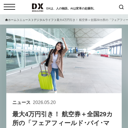
DXは、人の物語。AIは変革の起爆剤。
ホーム
ニュース
デジタルライフ
最大4万円引き！ 航空券＋全国29カ所の「フェアフィー
検索
コラム
インタビュー
セミナー
ニュース
サービスメニュー
日本オムニチャネル協会
トップページ
現在開催予定のセミナー
特集
動画
非公開: 【8/6開催】AIエージェン
セミナー
サイトマップ
ト時代、日本企業は何から始める
お問い合わせ
べきか。〜シリコンバレーAX最
個人情報保護法について
新潮流から学ぶ〜
ニュース
2026.05.20
運営会社
2026-08-03
最大4万円引き！ 航空券＋全国29カ
採用情報
所の「フェアフィールド･バイ･マ
【8/12開催】「イノベーションを
セミナー