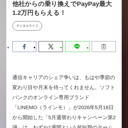
他社からの乗り換えでPayPay最大
【9/30開催】AIで何でもできる時
セミナー
代に、なぜ「DX人財」というキ
1.2万円もらえる！
ャリアが求められるのか
2026-08-07
デジタルライフ
通信キャリアのシェア争いは、もはや季節の
変わり目や月末を待ってくれません。ソフト
バンクのオンライン専用ブランド
「LINEMO（ラインモ）」が2026年5月18日
から開始した「5月週替わりキャンペーン第2
弾」は、わずか1週間という超短期のターム