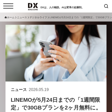
DXは、人の物語。AIは変革の起爆剤。
ホーム
ニュース
デジタルライフ
LINEMOが5月24日までの「1週間限定」で30GBプラ
検索
コラム
インタビュー
セミナー
ニュース
サービスメニュー
日本オムニチャネル協会
トップページ
現在開催予定のセミナー
特集
動画
【8/12開催】「イノベーションを
セミナー
サイトマップ
数値化する」～投資される事業の
お問い合わせ
基準と、終活DX「SouSou」に
個人情報保護法について
学ぶ資金調達・巻き込みのリアル
ニュース
2026.05.19
運営会社
～
LINEMOが5月24日までの「1週間限
採用情報
2026-06-10
定」で30GBプランを2ヶ月無料に。