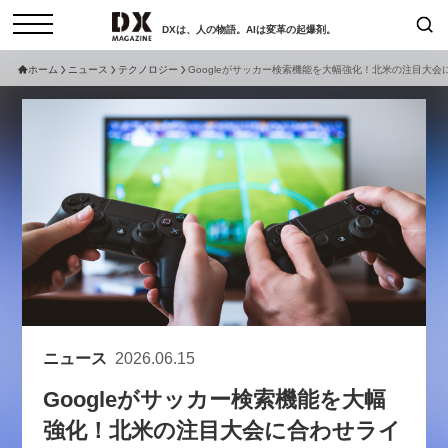
DXは、人の物語。AIは変革の起爆剤。
ホーム
ニュース
テクノロジー
Googleがサッカー検索機能を大幅強化！北米の注目大
検索
コラム
インタビュー
セミナー
ニュース
サービスメニュー
日本オムニチャネル協会
トップページ
現在開催予定のセミナー
特集
動画
【8/12開催】「イノベーションを
セミナー
サイトマップ
数値化する」～投資される事業の
お問い合わせ
基準と、終活DX「SouSou」に
個人情報保護法について
学ぶ資金調達・巻き込みのリアル
ニュース
2026.06.15
運営会社
～
Googleがサッカー検索機能を大幅
採用情報
2026-06-10
強化！北米の注目大会に合わせライ