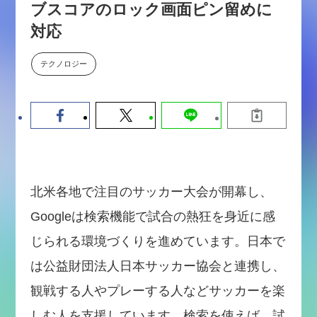
ブスコアのロック画面ピン留めに
【9/30開催】AIで何でもできる時
セミナー
代に、なぜ「DX人財」というキ
対応
ャリアが求められるのか
2026-08-07
テクノロジー
北米各地で注目のサッカー大会が開幕し、
Googleは検索機能で試合の熱狂を身近に感
じられる環境づくりを進めています。日本で
は公益財団法人日本サッカー協会と連携し、
観戦する人やプレーする人などサッカーを楽
しむ人を支援しています。検索を使えば、試