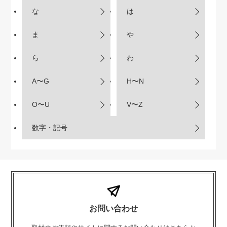
な
は
ま
や
ら
わ
A〜G
H〜N
O〜U
V〜Z
数字・記号
お問い合わせ