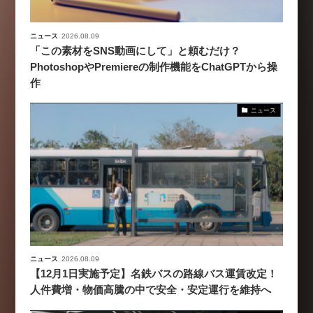
ニュース
2026.08.09
「この素材をSNS動画にして」と頼むだけ？
PhotoshopやPremiereの制作機能をChatGPTから操
作
ニュース
ニュース
2026.08.09
【12月1日実施予定】名鉄バスの路線バス運賃改定！
人件費増・物価高騰の中で安全・安定運行を維持へ