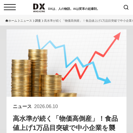
DXは、人の物語。AIは変革の起爆剤。
ホーム
ニュース
調査
高水準が続く「物価高倒産」！食品値上げ1万品目突破で中小企業
検索
コラム
インタビュー
セミナー
ニュース
サービスメニュー
日本オムニチャネル協会
トップページ
現在開催予定のセミナー
特集
動画
【8/12開催】「イノベーションを
セミナー
サイトマップ
数値化する」～投資される事業の
お問い合わせ
基準と、終活DX「SouSou」に
個人情報保護法について
学ぶ資金調達・巻き込みのリアル
ニュース
2026.06.10
運営会社
～
高水準が続く「物価高倒産」！食品
採用情報
2026-06-10
値上げ1万品目突破で中小企業を襲