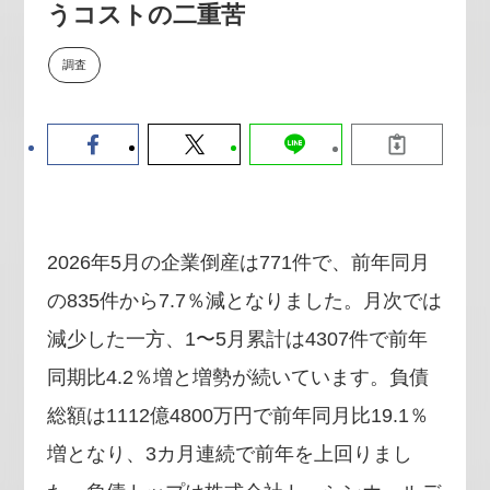
うコストの二重苦
【9/30開催】AIで何でもできる時
セミナー
代に、なぜ「DX人財」というキ
ャリアが求められるのか
調査
2026-08-07
2026年5月の企業倒産は771件で、前年同月
の835件から7.7％減となりました。月次では
減少した一方、1〜5月累計は4307件で前年
同期比4.2％増と増勢が続いています。負債
総額は1112億4800万円で前年同月比19.1％
増となり、3カ月連続で前年を上回りまし