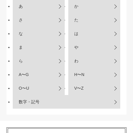
あ
か
さ
た
な
は
ま
や
ら
わ
A〜G
H〜N
O〜U
V〜Z
数字・記号