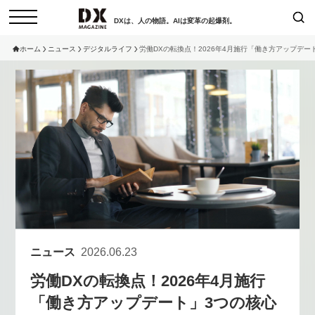
DXは、人の物語。AIは変革の起爆剤。
ホーム
ニュース
デジタルライフ
労働DXの転換点！2026年4月施行「働き方アップデー
検索
コラム
インタビュー
セミナー
ニュース
サービスメニュー
日本オムニチャネル協会
トップページ
現在開催予定のセミナー
特集
動画
【8/12開催】「イノベーションを
セミナー
サイトマップ
数値化する」～投資される事業の
お問い合わせ
基準と、終活DX「SouSou」に
個人情報保護法について
学ぶ資金調達・巻き込みのリアル
ニュース
2026.06.23
運営会社
～
労働DXの転換点！2026年4月施行
採用情報
2026-06-10
「働き方アップデート」3つの核心