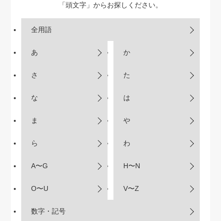
「頭文字」からお探しください。
全用語
あ
か
さ
た
な
は
ま
や
ら
わ
A〜G
H〜N
O〜U
V〜Z
数字・記号