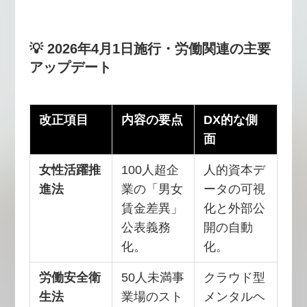
💡 2026年4月1日施行・労働関連の主要
アップデート
改正項目
内容の要点
DX的な側
面
女性活躍推
100人超企
人的資本デ
進法
業の「男女
ータの可視
賃金差異」
化と外部公
公表義務
開の自動
化。
化。
労働安全衛
50人未満事
クラウド型
生法
業場のスト
メンタルヘ