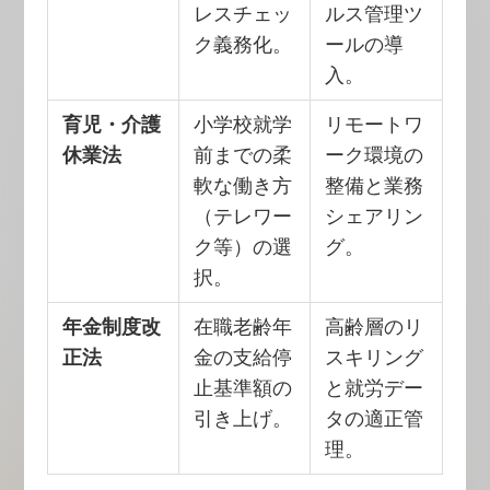
レスチェッ
ルス管理ツ
ク義務化。
ールの導
入。
育児・介護
小学校就学
リモートワ
休業法
前までの柔
ーク環境の
軟な働き方
整備と業務
（テレワー
シェアリン
ク等）の選
グ。
択。
年金制度改
在職老齢年
高齢層のリ
正法
金の支給停
スキリング
止基準額の
と就労デー
引き上げ。
タの適正管
理。