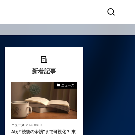
新着記事
ニュース
〜
〜
ニュース
2026.08.07
AIが”読後の余韻”まで可視化？ 東