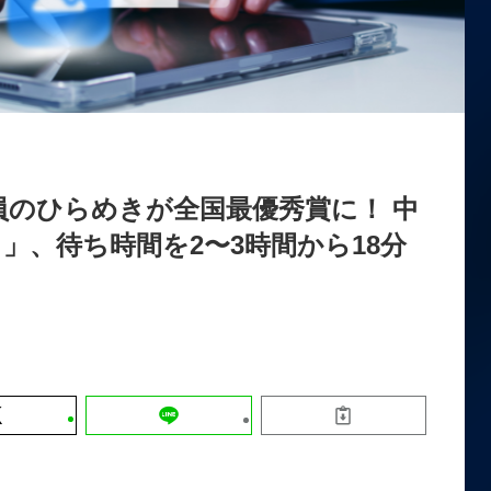
運営会社
【8/12開催】「イノベーションを数値
セミナー
採用情報
する」～投資される事業の基準と、終
DX「SouSou」に学ぶ資金調達・巻
みのリアル～
2026-06-10
員のひらめきが全国最優秀賞に！ 中
」、待ち時間を2〜3時間から18分