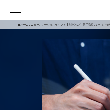
ホーム
ニュース
デジタルライフ
【自治体DX】若手職員のひらめきが
コ
セ
サ