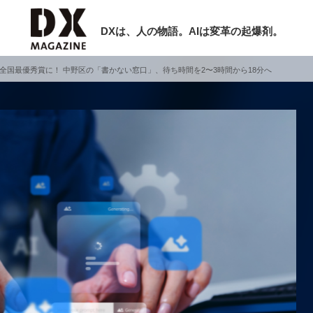
DXは、人の物語。AIは変革の起爆剤。
全国最優秀賞に！ 中野区の「書かない窓口」、待ち時間を2〜3時間から18分へ
検索
ラム
インタビュー
ミナー
ニュース
ービスメニュー
日本オムニチャネル協会
現在開催予定のセミナー
トップページ
特集
非公開: 【8/6開催】AIエージェント時
セミナー
動画
代、日本企業は何から始めるべきか。
サイトマップ
シリコンバレーAX最新潮流から学ぶ
お問い合わせ
2026-08-03
個人情報保護法について