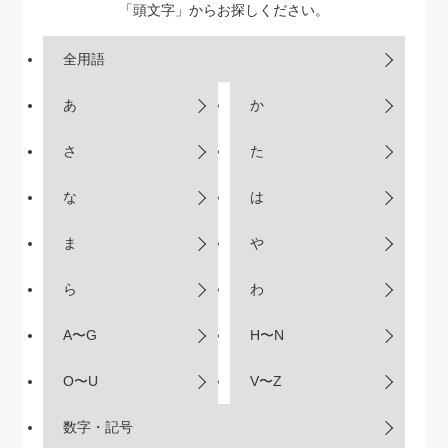
「頭文字」からお探しください。
全用語
あ
か
さ
た
な
は
ま
や
ら
わ
A〜G
H〜N
O〜U
V〜Z
数字・記号