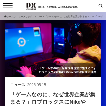
DXは、人の物語。AIは変革の起爆剤。
ホーム
ニュース
テクノロジー
「ゲームなのに、なぜ世界企業が集まる？」ロブロックスにN
検索
コラム
インタビュー
セミナー
ニュース
サービスメニュー
日本オムニチャネル協会
トップページ
現在開催予定のセミナー
特集
動画
【8/12開催】「イノベーションを
セミナー
サイトマップ
数値化する」～投資される事業の
お問い合わせ
基準と、終活DX「SouSou」に
個人情報保護法について
学ぶ資金調達・巻き込みのリアル
ニュース
2026.05.15
運営会社
～
「ゲームなのに、なぜ世界企業が集
採用情報
2026-06-10
まる？」ロブロックスにNikeや