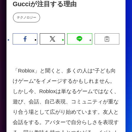
Gucciが注目する理由
【9/30開催】AIで何でもできる時
セミナー
代に、なぜ「DX人財」というキ
ャリアが求められるのか
テクノロジー
2026-08-07
「Roblox」と聞くと、多くの人は“子ども向
けゲーム”をイメージするかもしれません。
しかし今、Robloxは単なるゲームではなく、
遊び、会話、自己表現、コミュニティが重な
り合う場として広がり始めています。友人と
会話をする。アバターで自分らしさを表現す