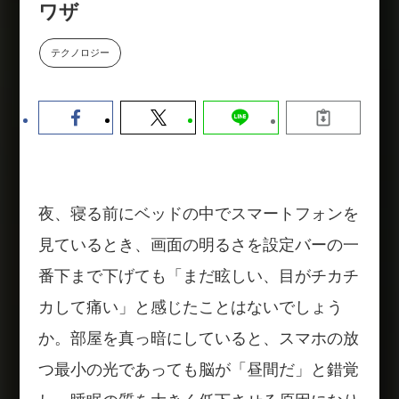
ワザ
数値化する」～投資される事業の
基準と、終活DX「SouSou」に
学ぶ資金調達・巻き込みのリアル
テクノロジー
～
2026-06-10
夜、寝る前にベッドの中でスマートフォンを
見ているとき、画面の明るさを設定バーの一
番下まで下げても「まだ眩しい、目がチカチ
カして痛い」と感じたことはないでしょう
か。部屋を真っ暗にしていると、スマホの放
つ最小の光であっても脳が「昼間だ」と錯覚