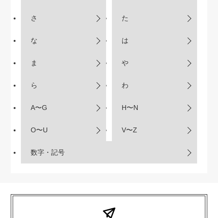
さ
た
な
は
ま
や
ら
わ
A〜G
H〜N
O〜U
V〜Z
数字・記号