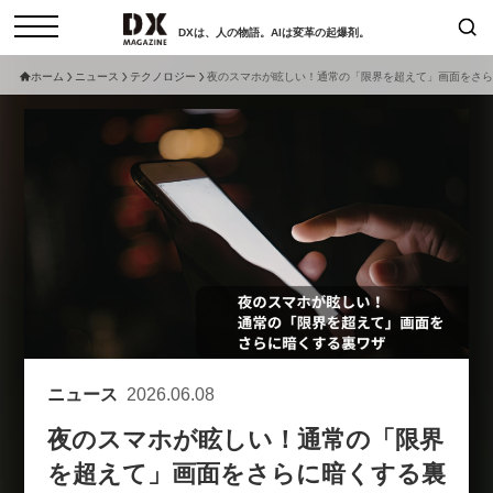
DXは、人の物語。AIは変革の起爆剤。
ホーム
ニュース
テクノロジー
夜のスマホが眩しい！通常の「限界を超えて」画面をさら
検索
コラム
インタビュー
セミナー
ニュース
サービスメニュー
日本オムニチャネル協会
トップページ
現在開催予定のセミナー
特集
動画
【8/6開催】AIエージェント時
セミナー
サイトマップ
代、日本企業は何から始めるべき
お問い合わせ
か。〜シリコンバレーAX最新潮
個人情報保護法について
流から学ぶ〜
ニュース
2026.06.08
運営会社
2026-08-03
夜のスマホが眩しい！通常の「限界
採用情報
を超えて」画面をさらに暗くする裏
【8/12開催】「イノベーションを
セミナー