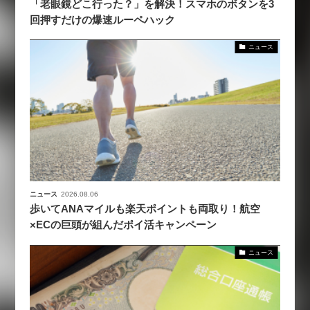
「老眼鏡どこ行った？」を解決！スマホのボタンを3
回押すだけの爆速ルーペハック
ニュース
ニュース
2026.08.06
歩いてANAマイルも楽天ポイントも両取り！航空
×ECの巨頭が組んだポイ活キャンペーン
ニュース