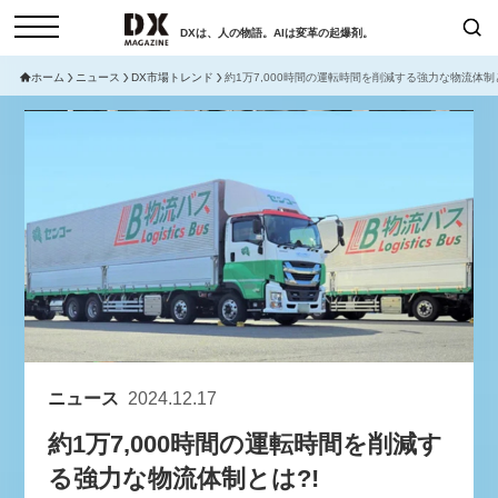
DXは、人の物語。AIは変革の起爆剤。
ホーム
ニュース
DX市場トレンド
約1万7,000時間の運転時間を削減する強力な物流体制と
検索
コラム
インタビュー
セミナー
ニュース
サービスメニュー
日本オムニチャネル協会
トップページ
現在開催予定のセミナー
特集
動画
【8/6開催】AIエージェント時
セミナー
サイトマップ
代、日本企業は何から始めるべき
お問い合わせ
か。〜シリコンバレーAX最新潮
個人情報保護法について
流から学ぶ〜
ニュース
2024.12.17
運営会社
2026-08-03
約1万7,000時間の運転時間を削減す
採用情報
る強力な物流体制とは?!
【8/12開催】「イノベーションを
セミナー