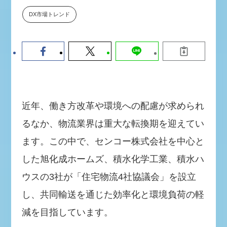
数値化する」～投資される事業の
DX市場トレンド
基準と、終活DX「SouSou」に
学ぶ資金調達・巻き込みのリアル
～
2026-06-10
近年、働き方改革や環境への配慮が求められ
るなか、物流業界は重大な転換期を迎えてい
ます。この中で、センコー株式会社を中心と
した旭化成ホームズ、積水化学工業、積水ハ
ウスの3社が「住宅物流4社協議会」を設立
し、共同輸送を通じた効率化と環境負荷の軽
減を目指しています。