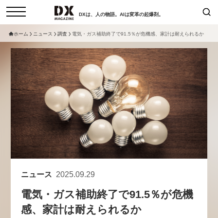
DXは、人の物語。AIは変革の起爆剤。
ホーム
ニュース
調査
電気・ガス補助終了で91.5％が危機感、家計は耐えられるか
検索
コラム
インタビュー
セミナー
ニュース
サービスメニュー
日本オムニチャネル協会
トップページ
現在開催予定のセミナー
特集
動画
【8/12開催】「イノベーションを
セミナー
サイトマップ
数値化する」～投資される事業の
お問い合わせ
基準と、終活DX「SouSou」に
個人情報保護法について
学ぶ資金調達・巻き込みのリアル
ニュース
2025.09.29
運営会社
～
電気・ガス補助終了で91.5％が危機
採用情報
2026-06-10
感、家計は耐えられるか