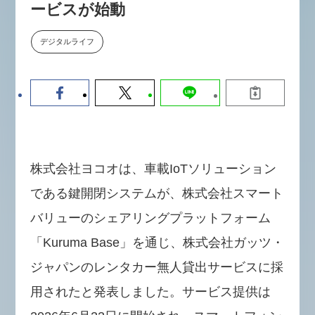
ービスが始動
【9/30開催】AIで何でもできる時
セミナー
代に、なぜ「DX人財」というキ
ャリアが求められるのか
デジタルライフ
2026-08-07
株式会社ヨコオは、車載IoTソリューション
である鍵開閉システムが、株式会社スマート
バリューのシェアリングプラットフォーム
「Kuruma Base」を通じ、株式会社ガッツ・
ジャパンのレンタカー無人貸出サービスに採
用されたと発表しました。サービス提供は