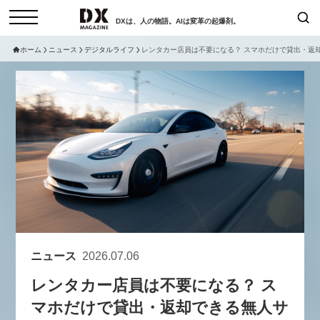
DXは、人の物語。AIは変革の起爆剤。
ホーム
ニュース
デジタルライフ
レンタカー店員は不要になる？ スマホだけで貸出・返
検索
コラム
インタビュー
セミナー
ニュース
サービスメニュー
日本オムニチャネル協会
トップページ
現在開催予定のセミナー
特集
動画
【8/12開催】「イノベーションを
セミナー
サイトマップ
数値化する」～投資される事業の
お問い合わせ
基準と、終活DX「SouSou」に
個人情報保護法について
学ぶ資金調達・巻き込みのリアル
ニュース
2026.07.06
運営会社
～
レンタカー店員は不要になる？ ス
採用情報
2026-06-10
マホだけで貸出・返却できる無人サ