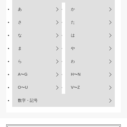
あ
か
さ
た
な
は
ま
や
ら
わ
A〜G
H〜N
O〜U
V〜Z
数字・記号