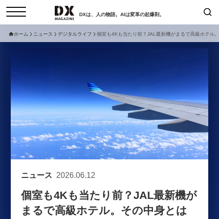
DXは、人の物語。AIは変革の起爆剤。
ホーム
ニュース
デジタルライフ
個室も4Kも当たり前？JAL最新機がまるで高級ホテル
検索
コラム
インタビュー
セミナー
ニュース
サービスメニュー
日本オムニチャネル協会
トップページ
現在開催予定のセミナー
特集
動画
【8/12開催】「イノベーションを
セミナー
サイトマップ
数値化する」～投資される事業の
お問い合わせ
基準と、終活DX「SouSou」に
個人情報保護法について
学ぶ資金調達・巻き込みのリアル
ニュース
2026.06.12
運営会社
～
個室も4Kも当たり前？JAL最新機が
採用情報
2026-06-10
まるで高級ホテル。その中身とは