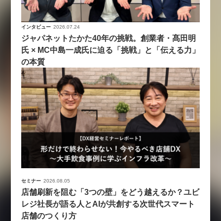
インタビュー
2026.07.24
ジャパネットたかた40年の挑戦。創業者・髙田明
氏 × MC中島一成氏に迫る「挑戦」と「伝える力」
の本質
セミナー
2026.08.05
店舗刷新を阻む「3つの壁」をどう越えるか？ユビ
レジ社長が語る人とAIが共創する次世代スマート
店舗のつくり方