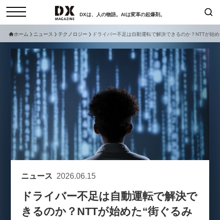
DXは、人の物語。AIは変革の起爆剤。
ホーム
ニュース
テクノロジー
ドライバー不足は自動運転で解決できるのか？NTTが始め
検索
コラム
インタビュー
セミナー
ニュース
サービスメニュー
日本オムニチャネル協会
トップページ
現在開催予定のセミナー
特集
動画
【8/12開催】「イノベーションを
セミナー
サイトマップ
数値化する」～投資される事業の
お問い合わせ
基準と、終活DX「SouSou」に
個人情報保護法について
学ぶ資金調達・巻き込みのリアル
ニュース
2026.06.15
運営会社
～
ドライバー不足は自動運転で解決で
採用情報
2026-06-10
きるのか？NTTが始めた“街ぐるみ