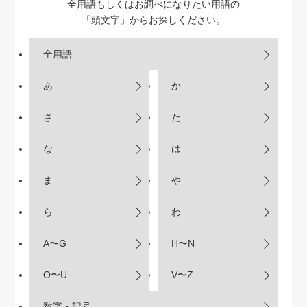
全用語もしくはお調べになりたい用語の
「頭文字」からお探しください。
全用語
あ
か
さ
た
な
は
ま
や
ら
わ
A〜G
H〜N
O〜U
V〜Z
数字・記号