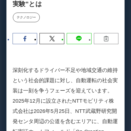
実験”とは
【9/30開催】AIで何でもできる時
セミナー
代に、なぜ「DX人財」というキ
ャリアが求められるのか
テクノロジー
2026-08-07
深刻化するドライバー不足や地域交通の維持
という社会的課題に対し、自動運転の社会実
装は一刻を争うフェーズを迎えています。
2025年12月に設立されたNTTモビリティ株
式会社は2026年5月25日、NTT武蔵野研究開
発センタ周辺の公道を含むエリアに、自動運