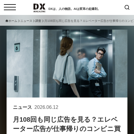
DXは、人の物語。AIは変革の起爆剤。
ホーム
ニュース
調査
月108回も同じ広告を見る？エレベーター広告が仕事帰りのコン
検索
コラム
インタビュー
セミナー
ニュース
サービスメニュー
日本オムニチャネル協会
トップページ
現在開催予定のセミナー
特集
動画
非公開: 【8/6開催】AIエージェン
セミナー
サイトマップ
ト時代、日本企業は何から始める
お問い合わせ
べきか。〜シリコンバレーAX最
個人情報保護法について
新潮流から学ぶ〜
ニュース
2026.06.12
運営会社
2026-08-03
月108回も同じ広告を見る？エレベ
採用情報
ーター広告が仕事帰りのコンビニ買
【8/12開催】「イノベーションを
セミナー