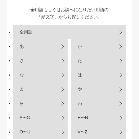
全用語もしくはお調べになりたい用語の
「頭文字」からお探しください。
全用語
あ
か
さ
た
な
は
ま
や
ら
わ
A〜G
H〜N
O〜U
V〜Z