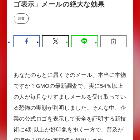
ゴ表示」メールの絶大な効果
【9/30開催】AIで何でもできる時
セミナー
代に、なぜ「DX人財」というキ
ャリアが求められるのか
調査
2026-08-07
あなたのもとに届くそのメール、本当に本物
ですか？GMOの最新調査で、実に54％以上
の人が毎月なりすましメールを受け取ってい
る恐怖の実態が判明しました。そんな中、企
業の公式ロゴを表示して安全を証明する新技
術に4割以上が好印象を抱く一方で、普及が