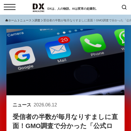
DXは、人の物語。AIは変革の起爆剤。
ホーム
ニュース
調査
受信者の半数が毎月なりすましに直面！GMO調査で分かった「公
検索
コラム
インタビュー
セミナー
ニュース
サービスメニュー
日本オムニチャネル協会
トップページ
現在開催予定のセミナー
特集
動画
【8/12開催】「イノベーションを
セミナー
サイトマップ
数値化する」～投資される事業の
お問い合わせ
基準と、終活DX「SouSou」に
個人情報保護法について
学ぶ資金調達・巻き込みのリアル
ニュース
2026.06.12
運営会社
～
受信者の半数が毎月なりすましに直
採用情報
2026-06-10
面！GMO調査で分かった「公式ロ