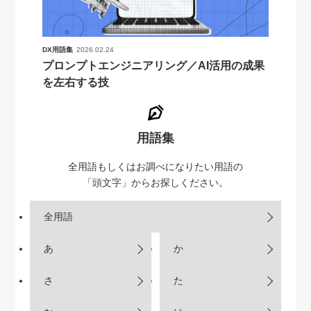
DX用語集
2026.02.24
プロンプトエンジニアリング／AI活用の成果
を左右する技
用語集
全用語もしくはお調べになりたい用語の
「頭文字」からお探しください。
全用語
あ
か
さ
た