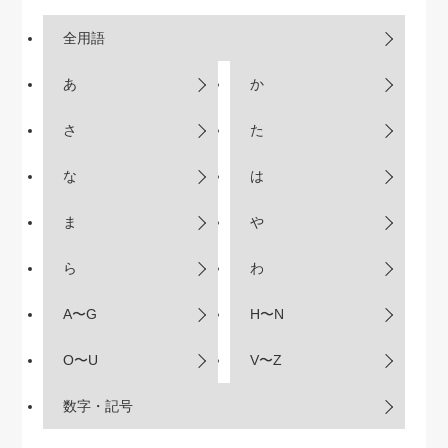
全用語
あ
か
さ
た
な
は
ま
や
ら
わ
A〜G
H〜N
O〜U
V〜Z
数字・記号