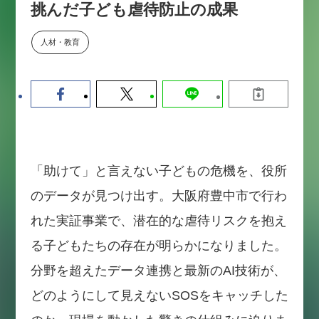
挑んだ子ども虐待防止の成果
数値化する」～投資される事業の
基準と、終活DX「SouSou」に
学ぶ資金調達・巻き込みのリアル
人材・教育
～
2026-06-10
「助けて」と言えない子どもの危機を、役所
のデータが見つけ出す。大阪府豊中市で行わ
れた実証事業で、潜在的な虐待リスクを抱え
る子どもたちの存在が明らかになりました。
分野を超えたデータ連携と最新のAI技術が、
どのようにして見えないSOSをキャッチした