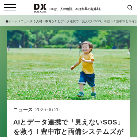
DXは、人の物語。AIは変革の起爆剤。
ホーム
ニュース
人材・教育
AIとデータ連携で「見えないSOS」を救う！豊中市と両備
検索
コラム
インタビュー
セミナー
ニュース
サービスメニュー
日本オムニチャネル協会
トップページ
現在開催予定のセミナー
特集
動画
非公開: 【8/6開催】AIエージェン
セミナー
サイトマップ
ト時代、日本企業は何から始める
お問い合わせ
べきか。〜シリコンバレーAX最
個人情報保護法について
新潮流から学ぶ〜
ニュース
2026.06.20
運営会社
2026-08-03
AIとデータ連携で「見えないSOS」
採用情報
を救う！豊中市と両備システムズが
【8/12開催】「イノベーションを
セミナー