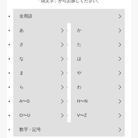
「頭文字」からお探しください。
全用語
あ
か
さ
た
な
は
ま
や
ら
わ
A〜G
H〜N
O〜U
V〜Z
数字・記号