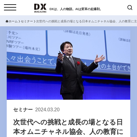
DXは、人の物語。AIは変革の起爆剤。
ホーム
セミナー
次世代への挑戦と成長の場となる日本オムニチャネル協会、人の教育に主
検索
コラム
インタビュー
セミナー
ニュース
サービスメニュー
日本オムニチャネル協会
トップページ
現在開催予定のセミナー
特集
動画
【8/12開催】「イノベーションを
セミナー
サイトマップ
数値化する」～投資される事業の
お問い合わせ
基準と、終活DX「SouSou」に
個人情報保護法について
学ぶ資金調達・巻き込みのリアル
セミナー
2024.03.20
運営会社
～
次世代への挑戦と成長の場となる日
採用情報
2026-06-10
本オムニチャネル協会、人の教育に