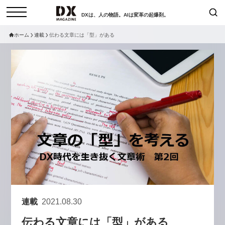
DXは、人の物語。AIは変革の起爆剤。
ホーム
連載
伝わる文章には「型」がある
検索
コラム
インタビュー
セミナー
ニュース
サービスメニュー
日本オムニチャネル協会
トップページ
現在開催予定のセミナー
特集
動画
【8/12開催】「イノベーションを
セミナー
サイトマップ
数値化する」～投資される事業の
お問い合わせ
基準と、終活DX「SouSou」に
個人情報保護法について
学ぶ資金調達・巻き込みのリアル
運営会社
～
連載
2021.08.30
採用情報
2026-06-10
伝わる文章には「型」がある