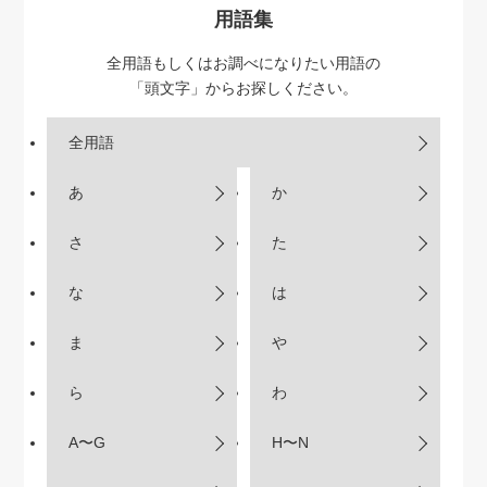
用語集
全用語もしくはお調べになりたい用語の
「頭文字」からお探しください。
全用語
あ
か
さ
た
な
は
ま
や
ら
わ
A〜G
H〜N