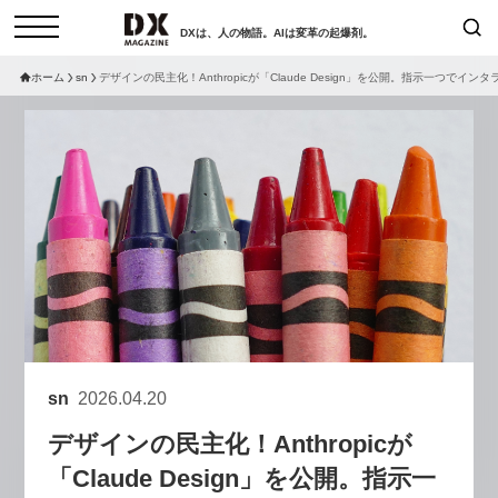
DXは、人の物語。AIは変革の起爆剤。
ホーム
sn
デザインの民主化！Anthropicが「Claude Design」を公開。指示一つでイン
検索
コラム
インタビュー
セミナー
ニュース
サービスメニュー
日本オムニチャネル協会
トップページ
現在開催予定のセミナー
特集
動画
【8/12開催】「イノベーションを
セミナー
サイトマップ
数値化する」～投資される事業の
お問い合わせ
基準と、終活DX「SouSou」に
個人情報保護法について
学ぶ資金調達・巻き込みのリアル
sn
2026.04.20
運営会社
～
デザインの民主化！Anthropicが
採用情報
2026-06-10
「Claude Design」を公開。指示一