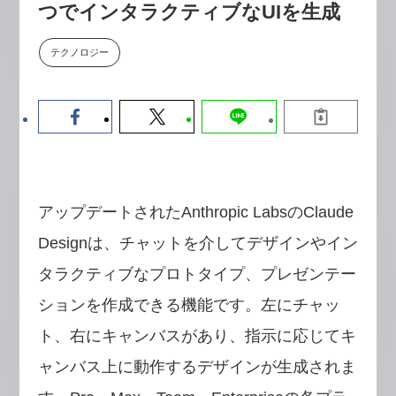
つでインタラクティブなUIを生成
【9/30開催】AIで何でもできる時
セミナー
代に、なぜ「DX人財」というキ
ャリアが求められるのか
テクノロジー
2026-08-07
アップデートされたAnthropic LabsのClaude
Designは、チャットを介してデザインやイン
タラクティブなプロトタイプ、プレゼンテー
ションを作成できる機能です。左にチャッ
ト、右にキャンバスがあり、指示に応じてキ
ャンバス上に動作するデザインが生成されま