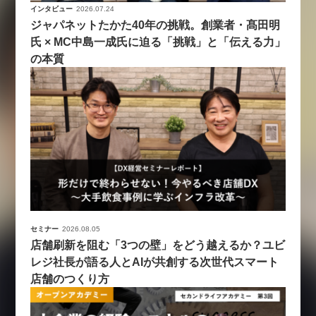
インタビュー
2026.07.24
ジャパネットたかた40年の挑戦。創業者・髙田明
氏 × MC中島一成氏に迫る「挑戦」と「伝える力」
の本質
セミナー
2026.08.05
店舗刷新を阻む「3つの壁」をどう越えるか？ユビ
レジ社長が語る人とAIが共創する次世代スマート
店舗のつくり方