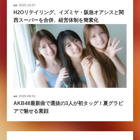
sn
2025.10.07
H2Oリテイリング、イズミヤ・阪急オアシスと関
西スーパーを合併、経営体制を簡素化
sn
2026.08.01
AKB48最新曲で選抜の3人が初タッグ！夏グラビ
アで魅せる素顔