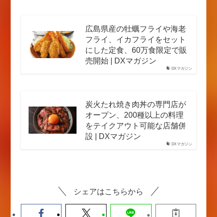
広島県産の牡蠣フライや海老
フライ、イカフライをセット
にした定食、60万食限定で販
売開始 | DXマガジン
DXマガジン
炭火たれ焼き肉丼の専門店が
オープン、200種以上の料理
をテイクアウト可能な店舗併
設 | DXマガジン
DXマガジン
シェアはこちらから