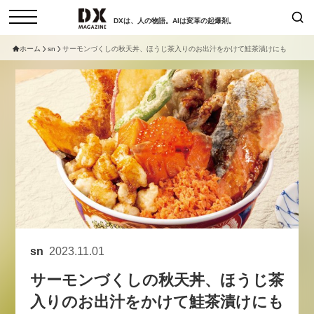
DXは、人の物語。AIは変革の起爆剤。
ホーム
sn
サーモンづくしの秋天丼、ほうじ茶入りのお出汁をかけて鮭茶漬けにも
検索
コラム
インタビュー
セミナー
ニュース
サービスメニュー
日本オムニチャネル協会
トップページ
現在開催予定のセミナー
特集
動画
【8/12開催】「イノベーションを
セミナー
サイトマップ
数値化する」～投資される事業の
お問い合わせ
基準と、終活DX「SouSou」に
個人情報保護法について
学ぶ資金調達・巻き込みのリアル
sn
2023.11.01
運営会社
～
サーモンづくしの秋天丼、ほうじ茶
採用情報
2026-06-10
入りのお出汁をかけて鮭茶漬けにも