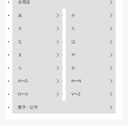
全用語
あ
か
さ
た
な
は
ま
や
ら
わ
A〜G
H〜N
O〜U
V〜Z
数字・記号