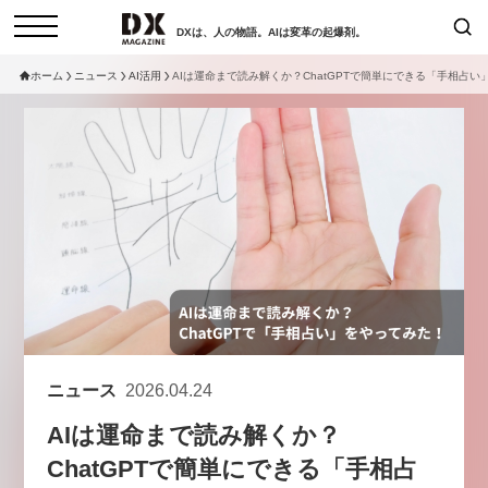
DXは、人の物語。AIは変革の起爆剤。
ホーム
ニュース
AI活用
AIは運命まで読み解くか？ChatGPTで簡単にできる「手相占
検索
コラム
インタビュー
セミナー
ニュース
サービスメニュー
日本オムニチャネル協会
トップページ
現在開催予定のセミナー
特集
動画
【8/12開催】「イノベーションを
セミナー
サイトマップ
数値化する」～投資される事業の
お問い合わせ
基準と、終活DX「SouSou」に
個人情報保護法について
学ぶ資金調達・巻き込みのリアル
ニュース
2026.04.24
運営会社
～
AIは運命まで読み解くか？
採用情報
2026-06-10
ChatGPTで簡単にできる「手相占