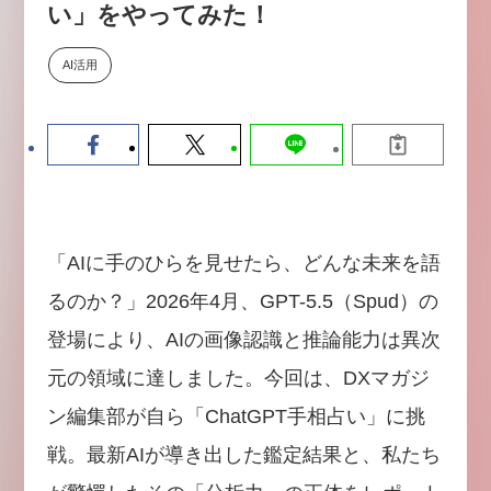
い」をやってみた！
【9/30開催】AIで何でもできる時
セミナー
代に、なぜ「DX人財」というキ
ャリアが求められるのか
AI活用
2026-08-07
「AIに手のひらを見せたら、どんな未来を語
るのか？」2026年4月、GPT-5.5（Spud）の
登場により、AIの画像認識と推論能力は異次
元の領域に達しました。今回は、DXマガジ
ン編集部が自ら「ChatGPT手相占い」に挑
戦。最新AIが導き出した鑑定結果と、私たち