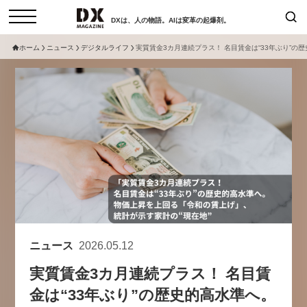
DXは、人の物語。AIは変革の起爆剤。
ホーム
ニュース
デジタルライフ
実質賃金3カ月連続プラス！ 名目賃金は“33年ぶり”
検索
コラム
インタビュー
セミナー
ニュース
サービスメニュー
日本オムニチャネル協会
トップページ
現在開催予定のセミナー
特集
動画
【8/12開催】「イノベーションを
セミナー
サイトマップ
数値化する」～投資される事業の
お問い合わせ
基準と、終活DX「SouSou」に
個人情報保護法について
学ぶ資金調達・巻き込みのリアル
ニュース
2026.05.12
運営会社
～
実質賃金3カ月連続プラス！ 名目賃
採用情報
2026-06-10
金は“33年ぶり”の歴史的高水準へ。