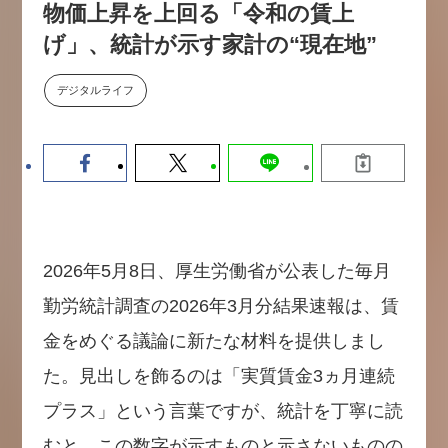
物価上昇を上回る「令和の賃上
【9/30開催】AIで何でもできる時
セミナー
代に、なぜ「DX人財」というキ
げ」、統計が示す家計の“現在地”
ャリアが求められるのか
2026-08-07
デジタルライフ
2026年5月8日、厚生労働省が公表した毎月
勤労統計調査の2026年3月分結果速報は、賃
金をめぐる議論に新たな材料を提供しまし
た。見出しを飾るのは「実質賃金3ヵ月連続
プラス」という言葉ですが、統計を丁寧に読
むと、この数字が示すものと示さないものの