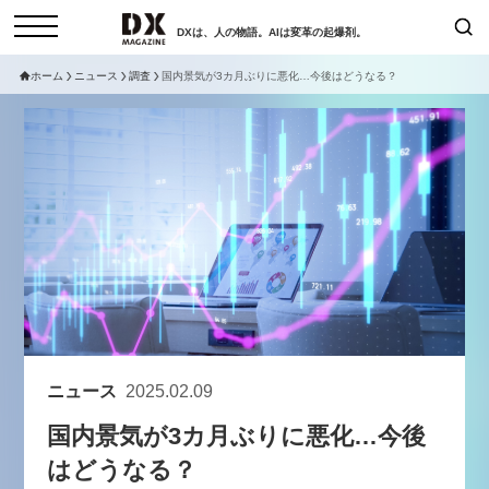
DXは、人の物語。AIは変革の起爆剤。
ホーム
ニュース
調査
国内景気が3カ月ぶりに悪化…今後はどうなる？
検索
コラム
インタビュー
セミナー
ニュース
サービスメニュー
日本オムニチャネル協会
トップページ
現在開催予定のセミナー
特集
動画
【8/12開催】「イノベーションを
セミナー
サイトマップ
数値化する」～投資される事業の
お問い合わせ
基準と、終活DX「SouSou」に
個人情報保護法について
学ぶ資金調達・巻き込みのリアル
ニュース
2025.02.09
運営会社
～
国内景気が3カ月ぶりに悪化…今後
採用情報
2026-06-10
はどうなる？