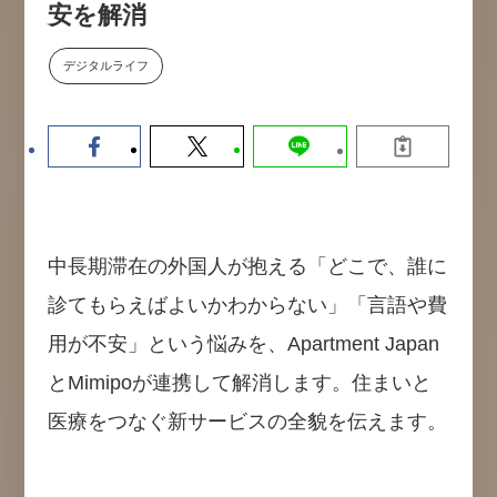
安を解消
【9/30開催】AIで何でもできる時
セミナー
代に、なぜ「DX人財」というキ
ャリアが求められるのか
デジタルライフ
2026-08-07
中長期滞在の外国人が抱える「どこで、誰に
診てもらえばよいかわからない」「言語や費
用が不安」という悩みを、Apartment Japan
とMimipoが連携して解消します。住まいと
医療をつなぐ新サービスの全貌を伝えます。