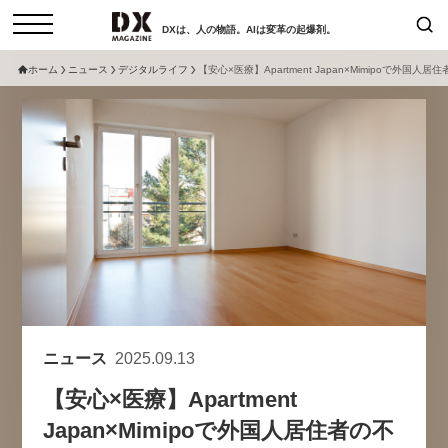
DXは、人の物語。AIは変革の起爆剤。
ホーム
ニュース
デジタルライフ
【安心×医療】Apartment Japan×Mimipoで外国人
検索
コラム
インタビュー
セミナー
ニュース
サービスメニュー
日本オムニチャネル協会
トップページ
現在開催予定のセミナー
特集
動画
【8/12開催】「イノベーションを
セミナー
サイトマップ
数値化する」～投資される事業の
お問い合わせ
基準と、終活DX「SouSou」に
個人情報保護法について
学ぶ資金調達・巻き込みのリアル
ニュース
2025.09.13
運営会社
～
【安心×医療】Apartment
採用情報
2026-06-10
Japan×Mimipoで外国人居住者の不