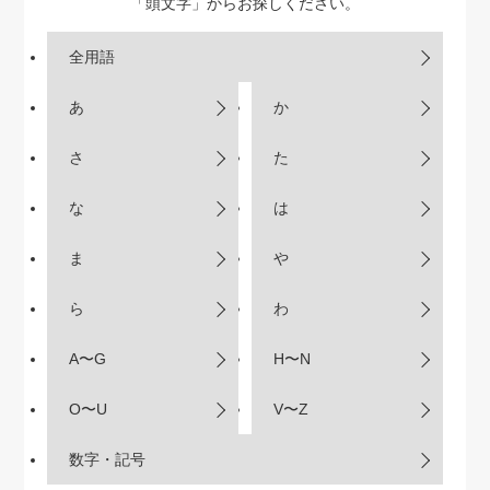
「頭文字」からお探しください。
全用語
あ
か
さ
た
な
は
ま
や
ら
わ
A〜G
H〜N
O〜U
V〜Z
数字・記号