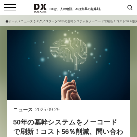
DXは、人の物語。AIは変革の起爆剤。
ホーム
ニュース
テクノロジー
50年の基幹システムをノーコードで刷新！コスト56％削
検索
コラム
インタビュー
セミナー
ニュース
サービスメニュー
日本オムニチャネル協会
トップページ
現在開催予定のセミナー
特集
動画
【8/12開催】「イノベーションを
セミナー
サイトマップ
数値化する」～投資される事業の
お問い合わせ
基準と、終活DX「SouSou」に
個人情報保護法について
学ぶ資金調達・巻き込みのリアル
ニュース
2025.09.29
運営会社
～
50年の基幹システムをノーコード
採用情報
2026-06-10
で刷新！コスト56％削減、問い合わ