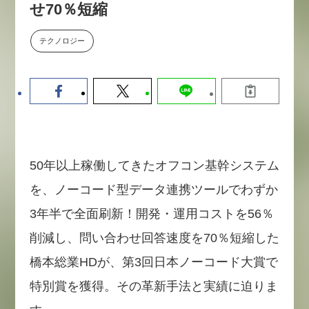
せ70％短縮
【9/30開催】AIで何でもできる時
セミナー
代に、なぜ「DX人財」というキ
ャリアが求められるのか
テクノロジー
2026-08-07
50年以上稼働してきたオフコン基幹システム
を、ノーコード型データ連携ツールでわずか
3年半で全面刷新！開発・運用コストを56％
削減し、問い合わせ回答速度を70％短縮した
橋本総業HDが、第3回日本ノーコード大賞で
特別賞を獲得。その革新手法と実績に迫りま