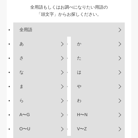
全用語もしくはお調べになりたい用語の
「頭文字」からお探しください。
全用語
あ
か
さ
た
な
は
ま
や
ら
わ
A〜G
H〜N
O〜U
V〜Z