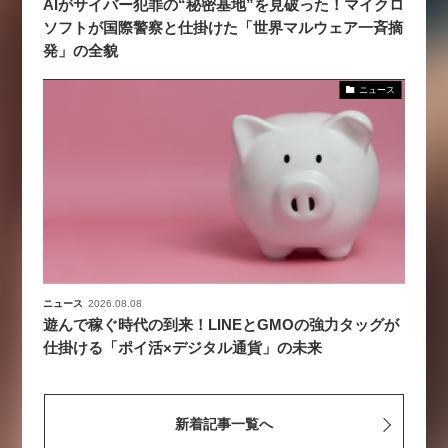
AIがサイバー犯罪の“秘密基地”を見破った！マイクロ
ソフトが国際警察と仕掛けた「世界マルウェア一斉摘
発」の全貌
ニュース
ニュース
2026.08.08
遊んで稼ぐ時代の到来！LINEとGMOの強力タッグが
仕掛ける「ポイ活×デジタル通貨」の未来
新着記事一覧へ