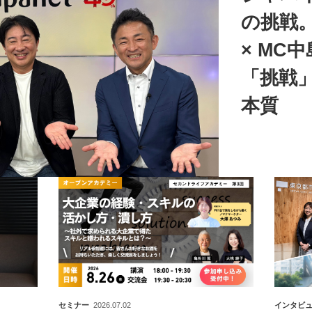
の挑戦
× MC
「挑戦
本質
セミナー
2026.07.02
インタビ