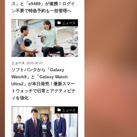
ス」と「e5489」が連携！ログイ
ン不要で特急予約も一括管理へ
化
活
ニュース
き込
ニュース
2026.08.07
ソフトバンクから「Galaxy
Watch9」と「Galaxy Watch
Ultra2」が本日発売！最新スマー
トウォッチで日常とアクティビテ
ィを強化
ニュース