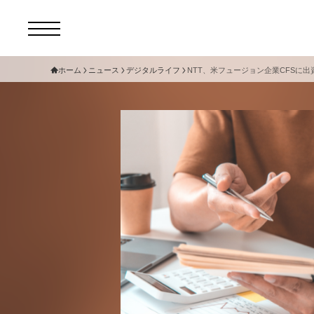
ホーム
ニュース
デジタルライフ
NTT、米フュージョン企業CFSに
コ
セ
サ