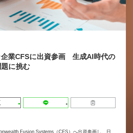
運営会社
【8/12開催】「イノベーションを数値
セミナー
採用情報
する」～投資される事業の基準と、終
DX「SouSou」に学ぶ資金調達・巻
みのリアル～
2026-06-10
企業CFSに出資参画 生成AI時代の
問題に挑む
ealth Fusion Systems（CFS）へ出資参画し、日