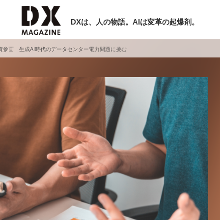
DXは、人の物語。AIは変革の起爆剤。
出資参画 生成AI時代のデータセンター電力問題に挑む
検索
ラム
インタビュー
ミナー
ニュース
ービスメニュー
日本オムニチャネル協会
現在開催予定のセミナー
トップページ
特集
非公開: 【8/6開催】AIエージェント時
セミナー
動画
代、日本企業は何から始めるべきか。
サイトマップ
シリコンバレーAX最新潮流から学ぶ
お問い合わせ
2026-08-03
個人情報保護法について