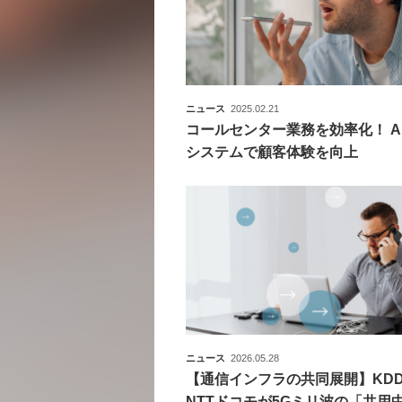
ニュース
2025.02.21
コールセンター業務を効率化！ A
システムで顧客体験を向上
ニュース
2026.05.28
【通信インフラの共同展開】KDD
NTTドコモが5Gミリ波の「共用