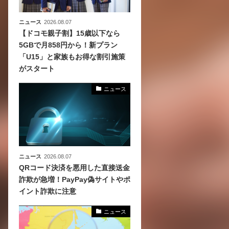
ニュース
2026.08.07
【ドコモ親子割】15歳以下なら
5GBで月858円から！新プラン
「U15」と家族もお得な割引施策
がスタート
ニュース
ニュース
2026.08.07
QRコード決済を悪用した直接送金
詐欺が急増！PayPay偽サイトやポ
イント詐欺に注意
ニュース