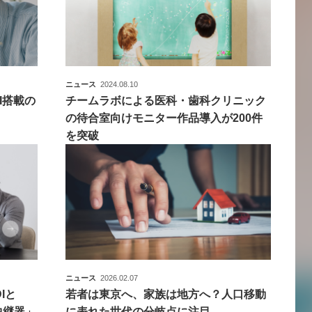
ニュース
2024.08.10
I搭載の
チームラボによる医科・歯科クリニック
の待合室向けモニター作品導入が200件
を突破
ニュース
2026.02.07
Iと
若者は東京へ、家族は地方へ？人口移動
中継器」
に表れた世代の分岐点に注目