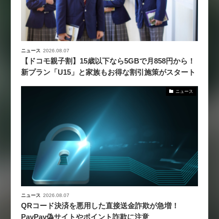
ニュース
2026.08.07
【ドコモ親子割】15歳以下なら5GBで月858円から！
新プラン「U15」と家族もお得な割引施策がスタート
ニュース
ニュース
2026.08.07
QRコード決済を悪用した直接送金詐欺が急増！
PayPay偽サイトやポイント詐欺に注意