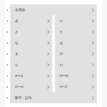
全用語
あ
か
さ
た
な
は
ま
や
ら
わ
A〜G
H〜N
O〜U
V〜Z
数字・記号