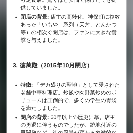
ら定食店。驚くほど安価で揚げたてを提
供していました。
閉店の背景:
店主の高齢化。神保町に複数
あった「いもや」系列（天丼、とんかつ
等）の相次ぐ閉店は、ファンに大きな衝
撃を与えました。
3. 徳萬殿（2015年10月閉店）
特徴:
「デカ盛りの聖地」として愛された
老舗中華料理店。炒飯や肉野菜炒めのボ
リュームは圧倒的で、多くの学生の胃袋
を満たしました。
閉店の背景:
60年以上の歴史に幕。店主
の勇退に伴うものでしたが、跡地付近の
再開発など、街の風景が変わる象徴的な