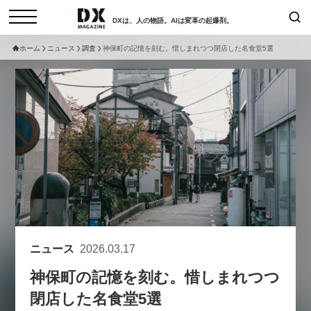
DXは、人の物語。AIは変革の起爆剤。
ホーム
ニュース
調査
神保町の記憶を刻む。惜しまれつつ閉店した名食堂5選
検索
コラム
インタビュー
セミナー
ニュース
サービスメニュー
日本オムニチャネル協会
トップページ
現在開催予定のセミナー
特集
動画
非公開: 【8/6開催】AIエージェン
セミナー
サイトマップ
ト時代、日本企業は何から始める
お問い合わせ
べきか。〜シリコンバレーAX最
個人情報保護法について
新潮流から学ぶ〜
ニュース
2026.03.17
運営会社
2026-08-03
神保町の記憶を刻む。惜しまれつつ
採用情報
閉店した名食堂5選
【8/12開催】「イノベーションを
セミナー