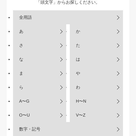
「頭文字」からお探しください。
全用語
あ
か
さ
た
な
は
ま
や
ら
わ
A〜G
H〜N
O〜U
V〜Z
数字・記号