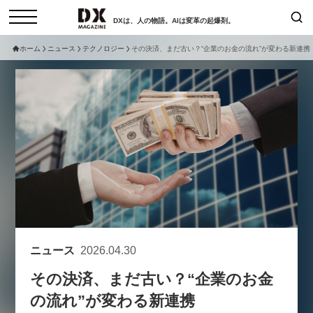
DXは、人の物語。AIは変革の起爆剤。
ホーム
ニュース
テクノロジー
その決済、まだ古い？“企業のお金の流れ”が変わる新連携
検索
コラム
インタビュー
セミナー
ニュース
サービスメニュー
日本オムニチャネル協会
トップページ
現在開催予定のセミナー
特集
動画
非公開: 【8/6開催】AIエージェン
セミナー
サイトマップ
ト時代、日本企業は何から始める
お問い合わせ
べきか。〜シリコンバレーAX最
個人情報保護法について
新潮流から学ぶ〜
ニュース
2026.04.30
運営会社
2026-08-03
その決済、まだ古い？“企業のお金
採用情報
の流れ”が変わる新連携
【8/12開催】「イノベーションを
セミナー