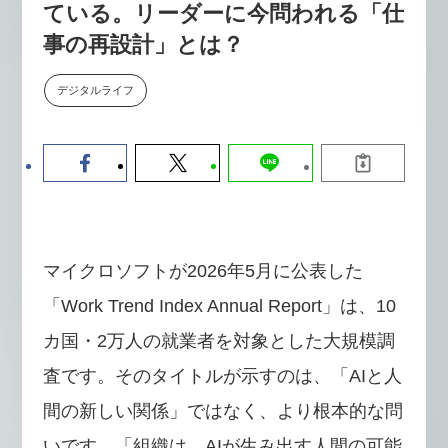
ている。リーダーに今問われる「仕
【9/30開催】AIで何でもできる時
セミナー
代に、なぜ「DX人財」というキ
事の再設計」とは？
ャリアが求められるのか
2026-08-07
デジタルライフ
マイクロソフトが2026年5月に公表した
「Work Trend Index Annual Report」は、10
カ国・2万人の就業者を対象とした大規模調
査です。そのタイトルが示すのは、「AIと人
間の新しい関係」ではなく、より根本的な問
いです。「組織は、AIが生み出す人間の可能