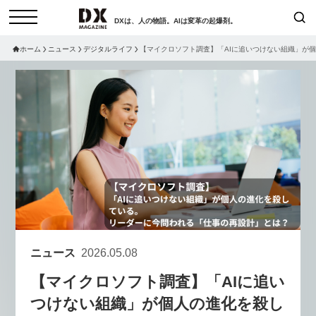
DXは、人の物語。AIは変革の起爆剤。
ホーム
ニュース
デジタルライフ
【マイクロソフト調査】「AIに追いつけない組織」が
検索
コラム
インタビュー
セミナー
ニュース
サービスメニュー
日本オムニチャネル協会
トップページ
現在開催予定のセミナー
特集
動画
【8/12開催】「イノベーションを
セミナー
サイトマップ
数値化する」～投資される事業の
お問い合わせ
基準と、終活DX「SouSou」に
個人情報保護法について
学ぶ資金調達・巻き込みのリアル
ニュース
2026.05.08
運営会社
～
【マイクロソフト調査】「AIに追い
採用情報
2026-06-10
つけない組織」が個人の進化を殺し