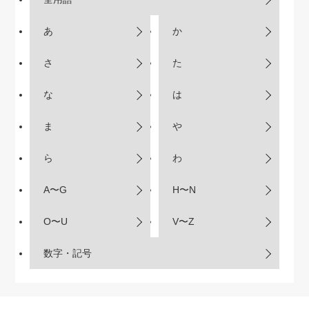
あ
か
さ
た
な
は
ま
や
ら
わ
A〜G
H〜N
O〜U
V〜Z
数字・記号