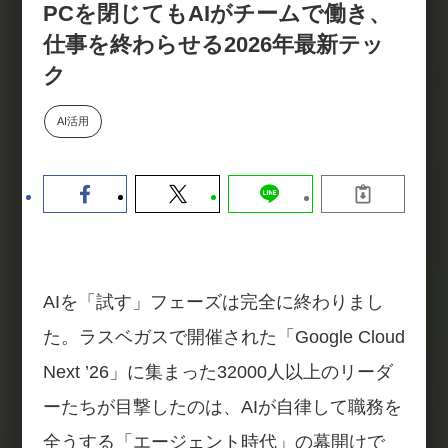
PCを閉じてもAIがチームで働き、
【9/30開催】AIで何でもできる時
セミナー
代に、なぜ「DX人財」というキ
仕事を終わらせる2026年最新テッ
ャリアが求められるのか
ク
2026-08-07
AI活用
AIを「試す」フェーズは完全に終わりまし
た。ラスベガスで開催された「Google Cloud
Next ’26」に集まった32000人以上のリーダ
ーたちが目撃したのは、AIが自律して職務を
全うする「エージェント時代」の幕開けで