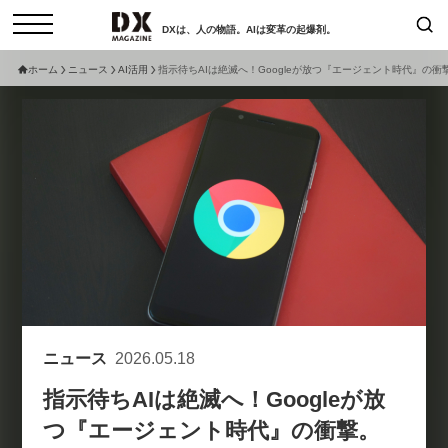
DXは、人の物語。AIは変革の起爆剤。
ホーム
ニュース
AI活用
指示待ちAIは絶滅へ！Googleが放つ『エージェント時代』の衝
検索
コラム
インタビュー
セミナー
ニュース
サービスメニュー
日本オムニチャネル協会
トップページ
現在開催予定のセミナー
特集
動画
【8/12開催】「イノベーションを
セミナー
サイトマップ
数値化する」～投資される事業の
お問い合わせ
基準と、終活DX「SouSou」に
個人情報保護法について
学ぶ資金調達・巻き込みのリアル
ニュース
2026.05.18
運営会社
～
指示待ちAIは絶滅へ！Googleが放
採用情報
2026-06-10
つ『エージェント時代』の衝撃。