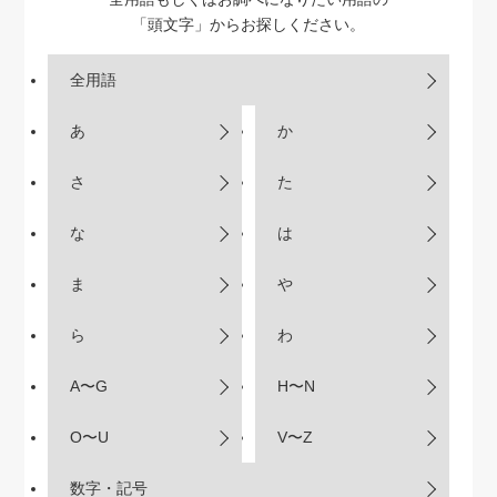
「頭文字」からお探しください。
全用語
あ
か
さ
た
な
は
ま
や
ら
わ
A〜G
H〜N
O〜U
V〜Z
数字・記号