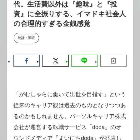
代。生活費以外は『趣味』と『投
【9/30開催】AIで何でもできる時
セミナー
代に、なぜ「DX人財」というキ
資』に全振りする、イマドキ社会人
ャリアが求められるのか
の合理的すぎる金銭感覚
2026-08-07
統計・調査
「がむしゃらに働いて出世を目指す」という
従来のキャリア観は過去のものとなりつつあ
るのかもしれません。パーソルキャリア株式
会社が運営する転職サービス「doda」のオ
ウンドメディア「まいにちdoda」が発表し