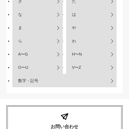
さ
た
な
は
ま
や
ら
わ
A〜G
H〜N
O〜U
V〜Z
数字・記号
お問い合わせ