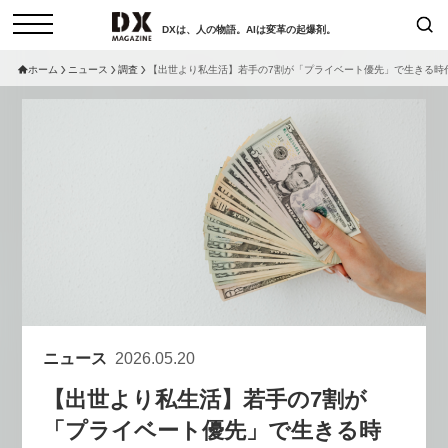
DXは、人の物語。AIは変革の起爆剤。
ホーム
ニュース
調査
【出世より私生活】若手の7割が「プライベート優先」で生きる時
検索
コラム
インタビュー
セミナー
ニュース
サービスメニュー
日本オムニチャネル協会
トップページ
現在開催予定のセミナー
特集
動画
【8/12開催】「イノベーションを
セミナー
サイトマップ
数値化する」～投資される事業の
お問い合わせ
基準と、終活DX「SouSou」に
個人情報保護法について
学ぶ資金調達・巻き込みのリアル
ニュース
2026.05.20
運営会社
～
【出世より私生活】若手の7割が
採用情報
2026-06-10
「プライベート優先」で生きる時