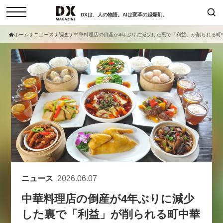
DXは、人の物語。AIは変革の起爆剤。
ホーム
ニュース
調査
中華料理店の倒産が4年ぶりに減少した裏で「利益」が削られる町
検索
コラム
インタビュー
セミナー
ニュース
サービスメニュー
日本オムニチャネル協会
トップページ
現在開催予定のセミナー
特集
動画
【8/12開催】「イノベーションを
セミナー
サイトマップ
数値化する」～投資される事業の
お問い合わせ
基準と、終活DX「SouSou」に
個人情報保護法について
学ぶ資金調達・巻き込みのリアル
ニュース
2026.06.07
運営会社
～
中華料理店の倒産が4年ぶりに減少
採用情報
2026-06-10
した裏で「利益」が削られる町中華