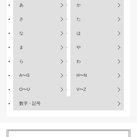
あ
か
さ
た
な
は
ま
や
ら
わ
A〜G
H〜N
O〜U
V〜Z
数字・記号