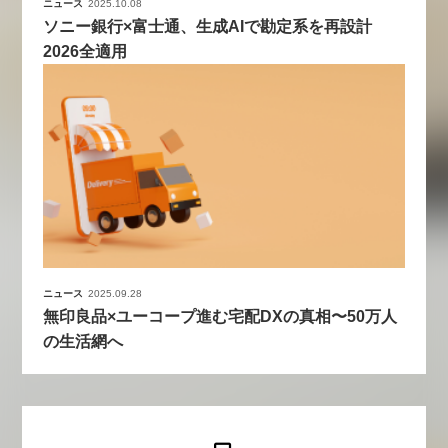
ニュース
2025.10.08
ソニー銀行×富士通、生成AIで勘定系を再設計
2026全適用
ニュース
2025.09.28
無印良品×ユーコープ進む宅配DXの真相〜50万人
の生活網へ