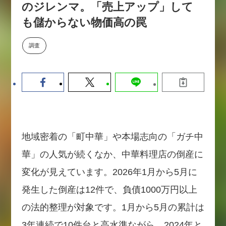
のジレンマ。「売上アップ」して
【9/30開催】AIで何でもできる時
セミナー
代に、なぜ「DX人財」というキ
も儲からない物価高の罠
ャリアが求められるのか
2026-08-07
調査
地域密着の「町中華」や本場志向の「ガチ中
華」の人気が続くなか、中華料理店の倒産に
変化が見えています。2026年1月から5月に
発生した倒産は12件で、負債1000万円以上
の法的整理が対象です。1月から5月の累計は
3年連続で10件台と高水準ながら、2024年と