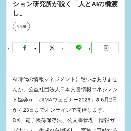
ション研究所が説く「人とAIの橋渡
数値化する」～投資される事業の
基準と、終活DX「SouSou」に
し」
学ぶ資金調達・巻き込みのリアル
～
AI活用
2026-06-10
AI時代の情報マネジメントに迷いはありませ
んか。公益社団法人日本文書情報マネジメン
ト協会が「JIIMAウェビナー2026」を6月2日
から23日までオンラインで開催します。
DX、電子帳簿保存法、公文書管理、情報ガ
バナンス、生成AIを網羅し、実務に直結する