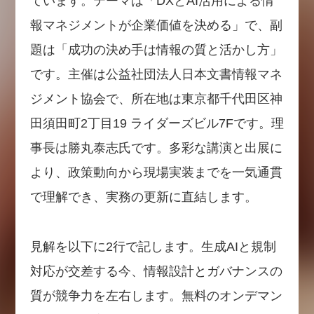
ています。テーマは「DXとAI活用による情
報マネジメントが企業価値を決める」で、副
題は「成功の決め手は情報の質と活かし方」
です。主催は公益社団法人日本文書情報マネ
ジメント協会で、所在地は東京都千代田区神
田須田町2丁目19 ライダーズビル7Fです。理
事長は勝丸泰志氏です。多彩な講演と出展に
より、政策動向から現場実装までを一気通貫
で理解でき、実務の更新に直結します。
見解を以下に2行で記します。生成AIと規制
対応が交差する今、情報設計とガバナンスの
質が競争力を左右します。無料のオンデマン