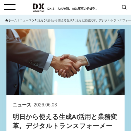
DXは、人の物語。AIは変革の起爆剤。
ホーム
ニュース
AI活用
明日から使える生成AI活用と業務変革。デジタルトランスフォー
検索
コラム
インタビュー
セミナー
ニュース
サービスメニュー
日本オムニチャネル協会
トップページ
現在開催予定のセミナー
特集
動画
非公開: 【8/6開催】AIエージェン
セミナー
サイトマップ
ト時代、日本企業は何から始める
お問い合わせ
べきか。〜シリコンバレーAX最
個人情報保護法について
新潮流から学ぶ〜
ニュース
2026.06.03
運営会社
2026-08-03
明日から使える生成AI活用と業務変
採用情報
革。デジタルトランスフォーメー
【8/12開催】「イノベーションを
セミナー