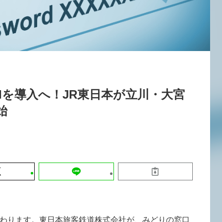
運営会社
【9/30開催】AIで何でもできる時代に
セミナー
採用情報
なぜ「DX人財」というキャリアが求
れるのか
2026-08-07
Iを導入へ！JR東日本が立川・大宮
始
わります。東日本旅客鉄道株式会社が、みどりの窓口