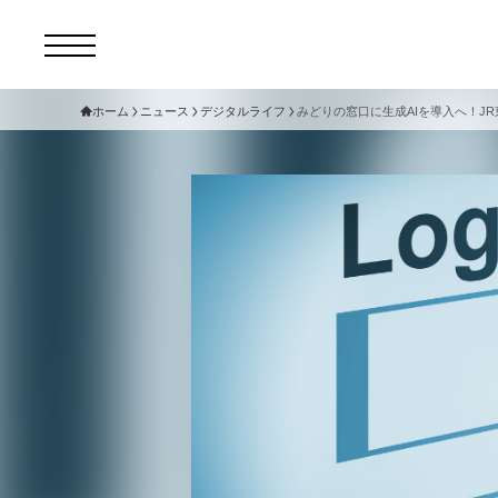
ホーム
ニュース
デジタルライフ
みどりの窓口に生成AIを導入へ！J
コ
セ
サ