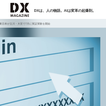
DXは、人の物語。AIは変革の起爆剤。
R東日本が立川・大宮で7月に実証実験を開始
検索
ラム
インタビュー
ミナー
ニュース
ービスメニュー
日本オムニチャネル協会
現在開催予定のセミナー
トップページ
特集
【8/12開催】「イノベーションを数値
セミナー
動画
する」～投資される事業の基準と、終
サイトマップ
DX「SouSou」に学ぶ資金調達・巻
お問い合わせ
みのリアル～
個人情報保護法について
2026-06-10