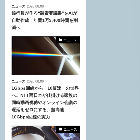
ニュース
2026.08.08
銀行員が作る“融資稟議書”をAIが
自動作成 年間1万3,400時間を削
減へ
ニュース
ニュース
2026.08.08
1Gbps回線から「10倍速」の世界
へ。NTT西日本が仕掛ける家族の
同時動画視聴やオンライン会議の
遅延をゼロにする、超高速
10Gbps回線の実力
ニュース