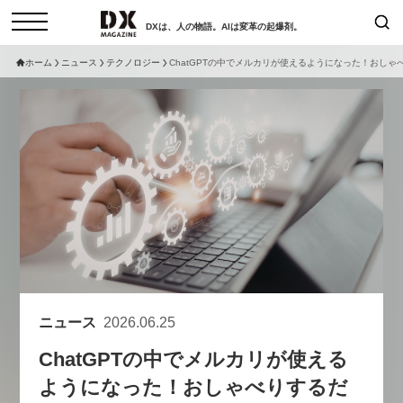
DXは、人の物語。AIは変革の起爆剤。
ホーム
ニュース
テクノロジー
ChatGPTの中でメルカリが使えるようになった！おし
検索
コラム
インタビュー
セミナー
ニュース
サービスメニュー
日本オムニチャネル協会
トップページ
現在開催予定のセミナー
特集
動画
非公開: 【8/6開催】AIエージェン
セミナー
サイトマップ
ト時代、日本企業は何から始める
お問い合わせ
べきか。〜シリコンバレーAX最
個人情報保護法について
新潮流から学ぶ〜
ニュース
2026.06.25
運営会社
2026-08-03
ChatGPTの中でメルカリが使える
採用情報
ようになった！おしゃべりするだ
【8/12開催】「イノベーションを
セミナー