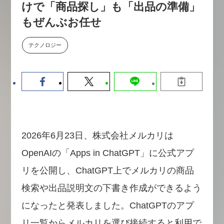
けで「商品探し」も「出品の準備」
数値化する」～投資される事業の
基準と、終活DX「SouSou」に
もぜんぶお任せ
学ぶ資金調達・巻き込みのリアル
～
テクノロジー
2026-06-10
2026年6月23日、株式会社メルカリは
OpenAIの「Apps in ChatGPT」に公式アプ
リを公開し、ChatGPT上でメルカリの商品
検索や出品説明文の下書き作成ができるよう
になったと発表しました。ChatGPTのアプ
リ一覧からメルカリを選び接続すると利用で