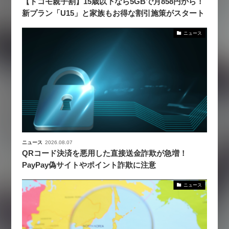
【ドコモ親子割】15歳以下なら5GBで月858円から！
新プラン「U15」と家族もお得な割引施策がスタート
ニュース
ニュース
2026.08.07
QRコード決済を悪用した直接送金詐欺が急増！
PayPay偽サイトやポイント詐欺に注意
ニュース