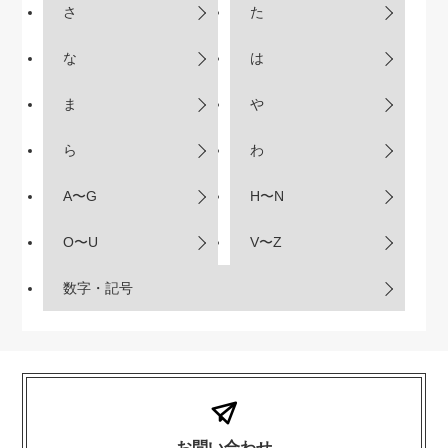
さ
た
な
は
ま
や
ら
わ
A〜G
H〜N
O〜U
V〜Z
数字・記号
お問い合わせ