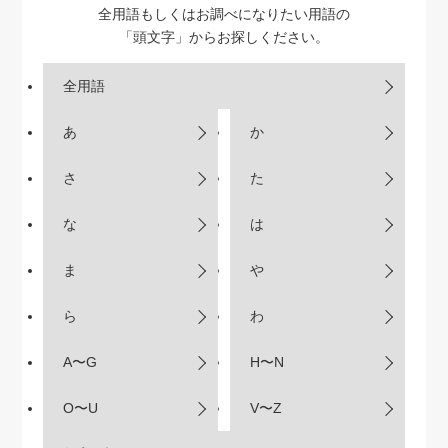
全用語もしくはお調べになりたい用語の
「頭文字」からお探しください。
全用語
あ
か
さ
た
な
は
ま
や
ら
わ
A〜G
H〜N
O〜U
V〜Z