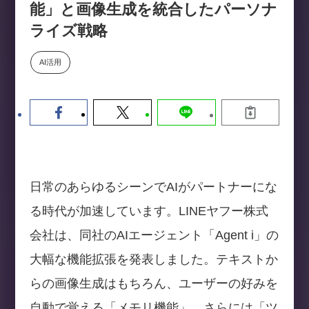
能」と画像生成を統合したパーソナ
数値化する」～投資される事業の
基準と、終活DX「SouSou」に
ライズ戦略
学ぶ資金調達・巻き込みのリアル
～
AI活用
2026-06-10
日常のあらゆるシーンでAIがパートナーにな
る時代が加速しています。LINEヤフー株式
会社は、同社のAIエージェント「Agent i」の
大幅な機能拡張を発表しました。テキストか
らの画像生成はもちろん、ユーザーの好みを
自動で覚える「メモリ機能」、さらには「ツ