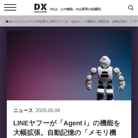
DXは、人の物語。AIは変革の起爆剤。
ホーム
ニュース
AI活用
LINEヤフーが「Agent i」の機能を大幅拡張。自動記憶の「
検索
コラム
インタビュー
セミナー
ニュース
サービスメニュー
日本オムニチャネル協会
トップページ
現在開催予定のセミナー
特集
動画
【8/6開催】AIエージェント時
セミナー
サイトマップ
代、日本企業は何から始めるべき
お問い合わせ
か。〜シリコンバレーAX最新潮
個人情報保護法について
流から学ぶ〜
ニュース
2026.06.08
運営会社
2026-08-03
LINEヤフーが「Agent i」の機能を
採用情報
大幅拡張。自動記憶の「メモリ機
【8/12開催】「イノベーションを
セミナー