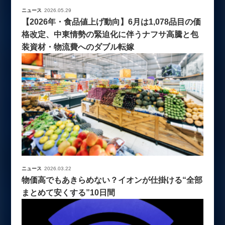
ニュース
2026.05.29
【2026年・食品値上げ動向】6月は1,078品目の価
格改定、中東情勢の緊迫化に伴うナフサ高騰と包
装資材・物流費へのダブル転嫁
ニュース
2026.03.22
物価高でもあきらめない？イオンが仕掛ける“全部
まとめて安くする”10日間