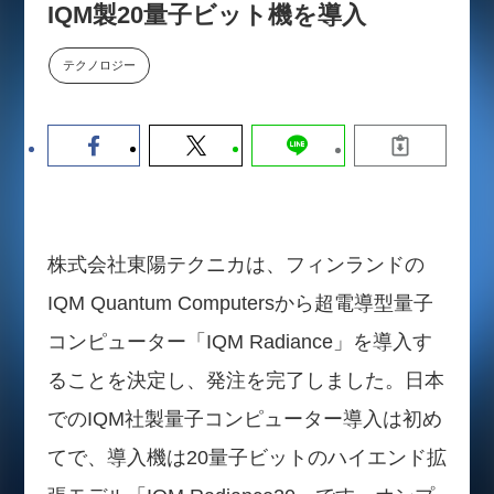
IQM製20量子ビット機を導入
数値化する」～投資される事業の
基準と、終活DX「SouSou」に
学ぶ資金調達・巻き込みのリアル
テクノロジー
～
2026-06-10
株式会社東陽テクニカは、フィンランドの
IQM Quantum Computersから超電導型量子
コンピューター「IQM Radiance」を導入す
ることを決定し、発注を完了しました。日本
でのIQM社製量子コンピューター導入は初め
てで、導入機は20量子ビットのハイエンド拡