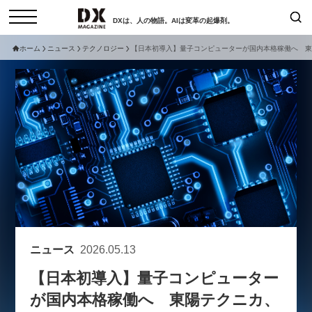
DXは、人の物語。AIは変革の起爆剤。
ホーム
ニュース
テクノロジー
【日本初導入】量子コンピューターが国内本格稼働へ 東陽
検索
コラム
インタビュー
セミナー
ニュース
サービスメニュー
日本オムニチャネル協会
トップページ
現在開催予定のセミナー
特集
動画
【8/6開催】AIエージェント時
セミナー
サイトマップ
代、日本企業は何から始めるべき
お問い合わせ
か。〜シリコンバレーAX最新潮
個人情報保護法について
流から学ぶ〜
ニュース
2026.05.13
運営会社
2026-08-03
【日本初導入】量子コンピューター
採用情報
が国内本格稼働へ 東陽テクニカ、
【8/12開催】「イノベーションを
セミナー