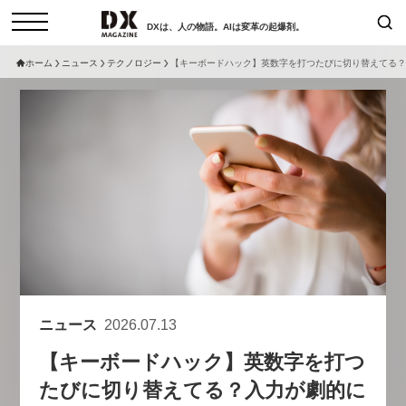
DXは、人の物語。AIは変革の起爆剤。
ホーム
ニュース
テクノロジー
【キーボードハック】英数字を打つたびに切り替えてる？
検索
コラム
インタビュー
セミナー
ニュース
サービスメニュー
日本オムニチャネル協会
トップページ
現在開催予定のセミナー
特集
動画
非公開: 【8/6開催】AIエージェン
セミナー
サイトマップ
ト時代、日本企業は何から始める
お問い合わせ
べきか。〜シリコンバレーAX最
個人情報保護法について
新潮流から学ぶ〜
ニュース
2026.07.13
運営会社
2026-08-03
【キーボードハック】英数字を打つ
採用情報
たびに切り替えてる？入力が劇的に
【8/12開催】「イノベーションを
セミナー