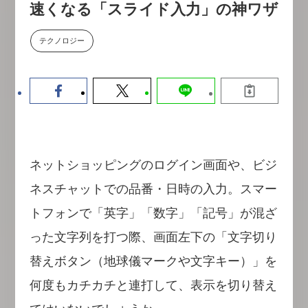
速くなる「スライド入力」の神ワザ
数値化する」～投資される事業の
基準と、終活DX「SouSou」に
学ぶ資金調達・巻き込みのリアル
テクノロジー
～
2026-06-10
ネットショッピングのログイン画面や、ビジ
ネスチャットでの品番・日時の入力。スマー
トフォンで「英字」「数字」「記号」が混ざ
った文字列を打つ際、画面左下の「文字切り
替えボタン（地球儀マークや文字キー）」を
何度もカチカチと連打して、表示を切り替え