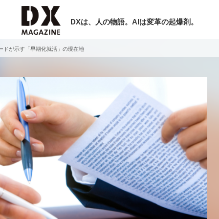
DXは、人の物語。AIは変革の起爆剤。
ディードが示す「早期化就活」の現在地
検索
ラム
インタビュー
ミナー
ニュース
ービスメニュー
日本オムニチャネル協会
現在開催予定のセミナー
トップページ
特集
【8/12開催】「イノベーションを数値
セミナー
動画
する」～投資される事業の基準と、終
サイトマップ
DX「SouSou」に学ぶ資金調達・巻
お問い合わせ
みのリアル～
個人情報保護法について
2026-06-10