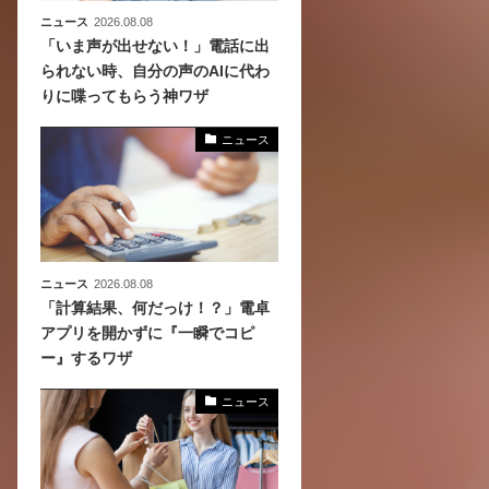
ニュース
2026.08.08
「いま声が出せない！」電話に出
られない時、自分の声のAIに代わ
りに喋ってもらう神ワザ
ニュース
ニュース
2026.08.08
「計算結果、何だっけ！？」電卓
アプリを開かずに『一瞬でコピ
ー』するワザ
ニュース