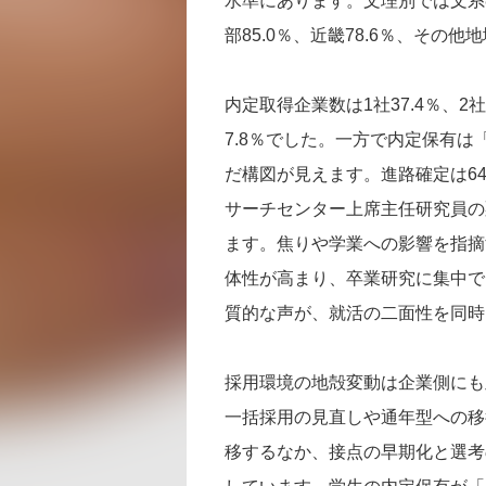
水準にあります。文理別では文系80
部85.0％、近畿78.6％、その他
内定取得企業数は1社37.4％、2社2
7.8％でした。一方で内定保有は
だ構図が見えます。進路確定は64
サーチセンター上席主任研究員の
ます。焦りや学業への影響を指摘
体性が高まり、卒業研究に集中で
質的な声が、就活の二面性を同時
採用環境の地殻変動は企業側にも
一括採用の見直しや通年型への移
移するなか、接点の早期化と選考