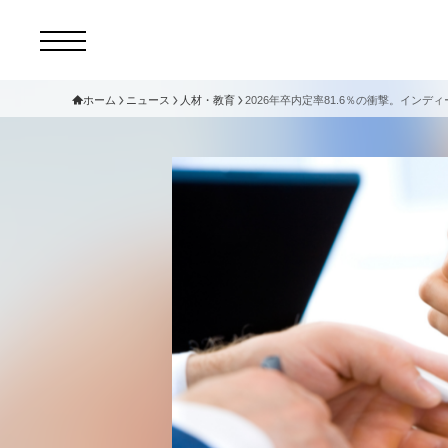
ホーム
ニュース
人材・教育
2026年卒内定率81.6％の衝撃。イン
コ
セ
サ