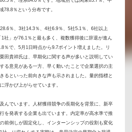
.5％、理系84.0％です。地域別では関東83.7％、中
地域78.8％という分布です。
8.6％、3社14.3％、4社6.9％、5社5.1％、6社以上
「1社」が76.1％と最も多く、複数獲得後に辞退が進ん
.8％で、5月1日時点から9.7ポイント増えました。リ
栗田貴祥氏は、早期化に関する声が多いと説明してい
する意見がある一方、早く動いたことで企業選択の主
きるといった前向きな声も示されました。量的指標と
に浮かび上がらせています。
及んでいます。人材獲得競争の長期化を背景に、新卒
行を発表する企業も出ています。内定率が高水準で推
の前倒しが固定化し、インターンシップの役割も変化