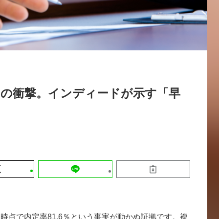
運営会社
【9/30開催】AIで何でもできる時代に
セミナー
採用情報
なぜ「DX人財」というキャリアが求
れるのか
2026-08-07
.6％の衝撃。インディードが示す「早
時点で内定率81.6％という事実が動かぬ証拠です。複