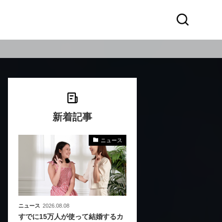
新着記事
ニュース
化
活
き込
ニュース
2026.08.08
すでに15万人が使って結婚するカ