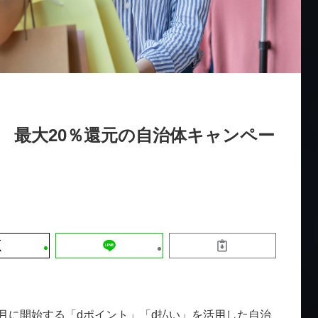
運営会社
【9/30開催】AIで何でもできる時代に
セミナー
採用情報
なぜ「DX人財」というキャリアが求
れるのか
2026-08-07
 最大20％還元の自治体キャンペー
年7月に開始する「dポイント」「d払い」を活用した自治