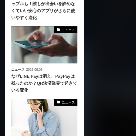
ップルも！誰もが出会いを諦めな
くていい安心のアプリがさらに使
、
いやすく進化
めら
ニュース
ニュース
2026.08.08
なぜLINE Payは消え、PayPayは
残ったのか？QR決済業界で起きて
いる変化
ニュース