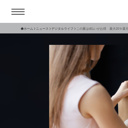
ホーム
ニュース
デジタルライフ
この夏はd払いがお得 最大20％還
コ
セ
サ