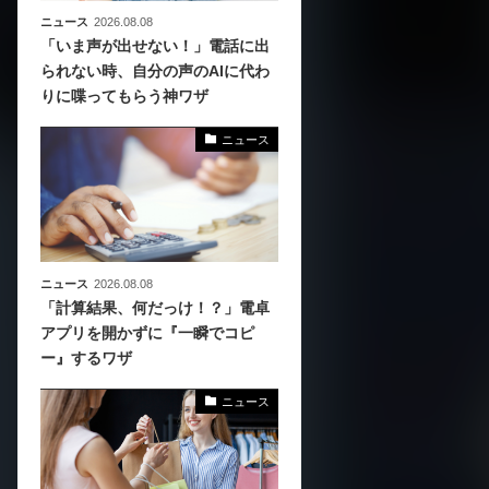
ニュース
2026.08.08
「いま声が出せない！」電話に出
られない時、自分の声のAIに代わ
りに喋ってもらう神ワザ
ニュース
ニュース
2026.08.08
「計算結果、何だっけ！？」電卓
アプリを開かずに『一瞬でコピ
ー』するワザ
ニュース