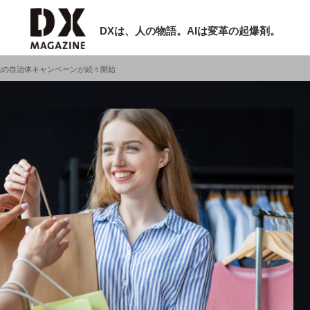
DXは、人の物語。AIは変革の起爆剤。
元の自治体キャンペーンが続々開始
検索
ラム
インタビュー
ミナー
ニュース
ービスメニュー
日本オムニチャネル協会
現在開催予定のセミナー
トップページ
特集
【8/12開催】「イノベーションを数値
セミナー
動画
する」～投資される事業の基準と、終
サイトマップ
DX「SouSou」に学ぶ資金調達・巻
お問い合わせ
みのリアル～
個人情報保護法について
2026-06-10