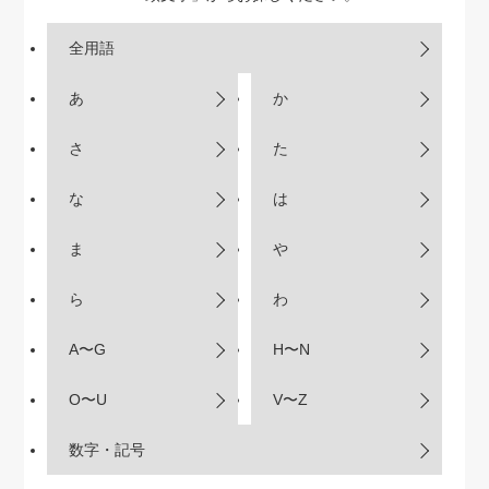
全用語
あ
か
さ
た
な
は
ま
や
ら
わ
A〜G
H〜N
O〜U
V〜Z
数字・記号