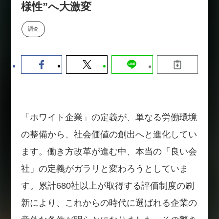
様性”へ大激変
【9/30開催】AIで何でもできる時
セミナー
代に、なぜ「DX人財」というキ
ャリアが求められるのか
調査
2026-08-07
「ホワイト企業」の定義が、単なる労働環境
の整備から、社会価値の創出へと進化してい
ます。働き方改革が進む中、本当の「良い会
社」の定義がガラリと変わろうとしていま
す。累計680社以上が取得する評価制度の刷
新により、これからの時代に選ばれる企業の