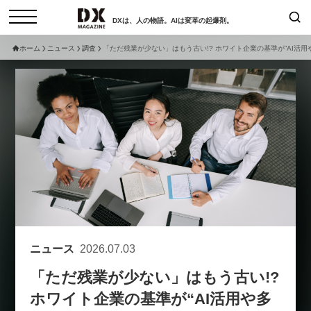
DXは、人の物語。AIは変革の起爆剤。
ホーム
ニュース
調査
「ただ残業が少ない」はもう古い!? ホワイト企業の基準が“AI活用
検索
コラム
インタビュー
セミナー
ニュース
サービスメニュー
日本オムニチャネル協会
トップページ
現在開催予定のセミナー
特集
動画
【8/12開催】「イノベーションを
セミナー
サイトマップ
数値化する」～投資される事業の
お問い合わせ
基準と、終活DX「SouSou」に
個人情報保護法について
学ぶ資金調達・巻き込みのリアル
ニュース
2026.07.03
運営会社
～
「ただ残業が少ない」はもう古い!?
採用情報
2026-06-10
ホワイト企業の基準が“AI活用や多