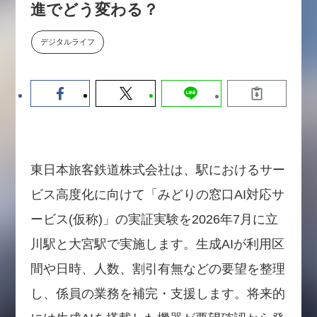
進でどう変わる？
数値化する」～投資される事業の
基準と、終活DX「SouSou」に
学ぶ資金調達・巻き込みのリアル
デジタルライフ
～
2026-06-10
東日本旅客鉄道株式会社は、駅におけるサー
ビス高度化に向けて「みどりの窓口AI対応サ
ービス(仮称)」の実証実験を2026年7月に立
川駅と大宮駅で実施します。生成AIが利用区
間や日時、人数、割引有無などの要望を整理
し、係員の業務を補完・支援します。将来的