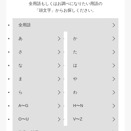
全用語もしくはお調べになりたい用語の
「頭文字」からお探しください。
全用語
あ
か
さ
た
な
は
ま
や
ら
わ
A〜G
H〜N
O〜U
V〜Z