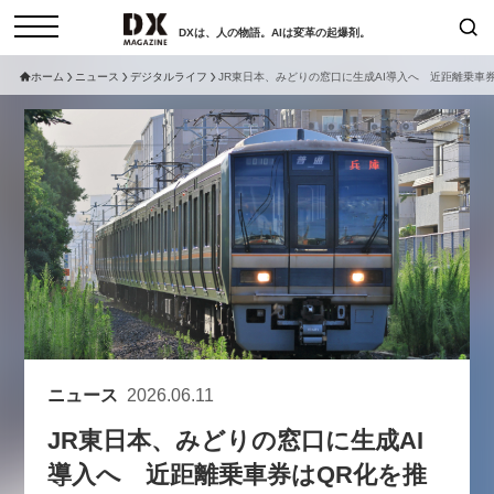
DXは、人の物語。AIは変革の起爆剤。
ホーム
ニュース
デジタルライフ
JR東日本、みどりの窓口に生成AI導入へ 近距離乗車
検索
コラム
インタビュー
セミナー
ニュース
サービスメニュー
日本オムニチャネル協会
トップページ
現在開催予定のセミナー
特集
動画
非公開: 【8/6開催】AIエージェン
セミナー
サイトマップ
ト時代、日本企業は何から始める
お問い合わせ
べきか。〜シリコンバレーAX最
個人情報保護法について
新潮流から学ぶ〜
ニュース
2026.06.11
運営会社
2026-08-03
JR東日本、みどりの窓口に生成AI
採用情報
導入へ 近距離乗車券はQR化を推
【8/12開催】「イノベーションを
セミナー