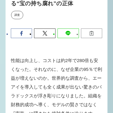
る“宝の持ち腐れ”の正体
【9/30開催】AIで何でもできる時
セミナー
代に、なぜ「DX人財」というキ
ャリアが求められるのか
調査
2026-08-07
性能は向上し、コストは約2年で280倍も安
くなった。それなのに、なぜ企業の95％で利
益が増えないのか。世界的な調査から、エー
アイを導入しても全く成果が出ない驚きのパ
ラドックスが浮き彫りになりました。組織を
財務的成功へ導く、モデルの賢さではなく