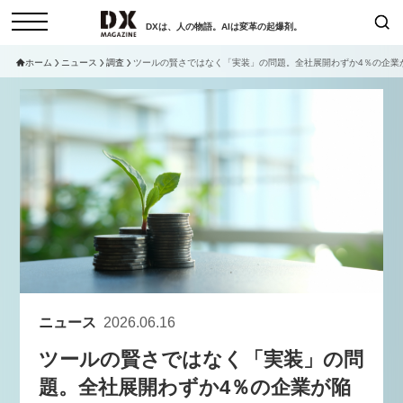
DXは、人の物語。AIは変革の起爆剤。
ホーム
ニュース
調査
ツールの賢さではなく「実装」の問題。全社展開わずか4％の企業が
検索
コラム
インタビュー
セミナー
ニュース
サービスメニュー
日本オムニチャネル協会
トップページ
現在開催予定のセミナー
特集
動画
【8/12開催】「イノベーションを
セミナー
サイトマップ
数値化する」～投資される事業の
お問い合わせ
基準と、終活DX「SouSou」に
個人情報保護法について
学ぶ資金調達・巻き込みのリアル
ニュース
2026.06.16
運営会社
～
ツールの賢さではなく「実装」の問
採用情報
2026-06-10
題。全社展開わずか4％の企業が陥