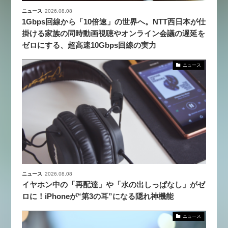
ニュース
2026.08.08
1Gbps回線から「10倍速」の世界へ。NTT西日本が仕
掛ける家族の同時動画視聴やオンライン会議の遅延を
ゼロにする、超高速10Gbps回線の実力
ニュース
ニュース
2026.08.08
イヤホン中の「再配達」や「水の出しっぱなし」がゼ
ロに！iPhoneが“第3の耳”になる隠れ神機能
ニュース