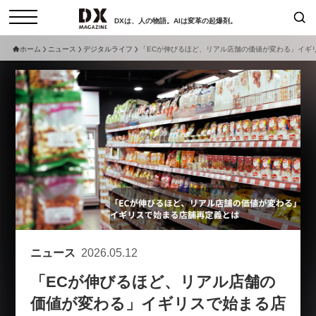
DXは、人の物語。AIは変革の起爆剤。
ホーム
ニュース
デジタルライフ
「ECが伸びるほど、リアル店舗の価値が変わる」イギ
検索
コラム
インタビュー
セミナー
ニュース
サービスメニュー
日本オムニチャネル協会
トップページ
現在開催予定のセミナー
特集
動画
【8/12開催】「イノベーションを
セミナー
サイトマップ
数値化する」～投資される事業の
お問い合わせ
基準と、終活DX「SouSou」に
個人情報保護法について
学ぶ資金調達・巻き込みのリアル
ニュース
2026.05.12
運営会社
～
「ECが伸びるほど、リアル店舗の
採用情報
2026-06-10
価値が変わる」イギリスで始まる店