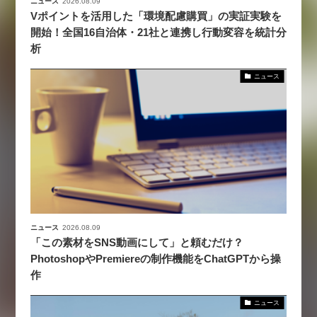
ニュース
2026.08.09
Vポイントを活用した「環境配慮購買」の実証実験を
開始！全国16自治体・21社と連携し行動変容を統計分
析
ニュース
ニュース
2026.08.09
「この素材をSNS動画にして」と頼むだけ？
PhotoshopやPremiereの制作機能をChatGPTから操
作
ニュース