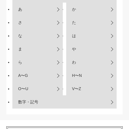
あ
か
さ
た
な
は
ま
や
ら
わ
A〜G
H〜N
O〜U
V〜Z
数字・記号