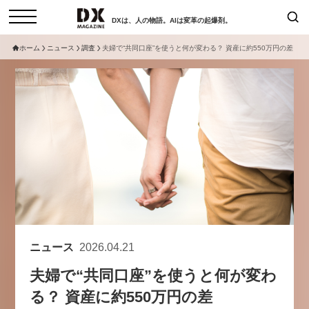
DXは、人の物語。AIは変革の起爆剤。
ホーム
ニュース
調査
夫婦で“共同口座”を使うと何が変わる？ 資産に約550万円の差
検索
コラム
インタビュー
セミナー
ニュース
サービスメニュー
日本オムニチャネル協会
トップページ
現在開催予定のセミナー
特集
動画
【8/12開催】「イノベーションを
セミナー
サイトマップ
数値化する」～投資される事業の
お問い合わせ
基準と、終活DX「SouSou」に
個人情報保護法について
学ぶ資金調達・巻き込みのリアル
ニュース
2026.04.21
運営会社
～
夫婦で“共同口座”を使うと何が変わ
採用情報
2026-06-10
る？ 資産に約550万円の差