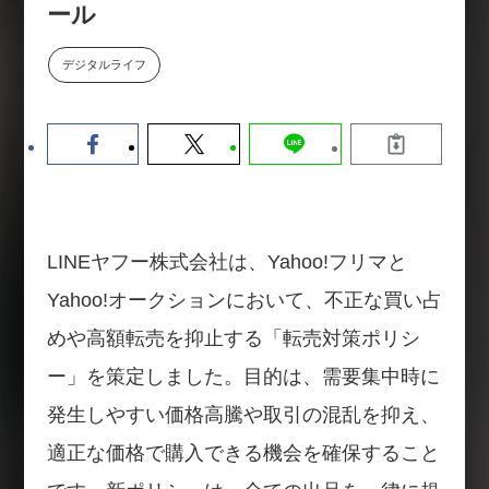
ール
【9/30開催】AIで何でもできる時
セミナー
代に、なぜ「DX人財」というキ
ャリアが求められるのか
デジタルライフ
2026-08-07
LINEヤフー株式会社は、Yahoo!フリマと
Yahoo!オークションにおいて、不正な買い占
めや高額転売を抑止する「転売対策ポリシ
ー」を策定しました。目的は、需要集中時に
発生しやすい価格高騰や取引の混乱を抑え、
適正な価格で購入できる機会を確保すること