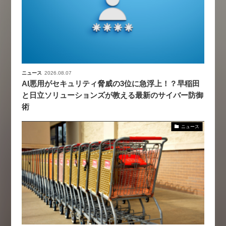
ニュース
2026.08.07
AI悪用がセキュリティ脅威の3位に急浮上！？早稲田
と日立ソリューションズが教える最新のサイバー防御
術
ニュース