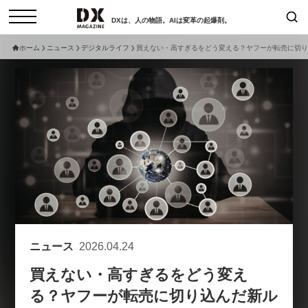
DXは、人の物語。AIは変革の起爆剤。
ホーム
ニュース
デジタルライフ
買えない・高すぎるをどう変える？ヤフーが転売に切り
検索
コラム
インタビュー
セミナー
ニュース
サービスメニュー
日本オムニチャネル協会
トップページ
現在開催予定のセミナー
特集
動画
【8/12開催】「イノベーションを
セミナー
サイトマップ
数値化する」～投資される事業の
お問い合わせ
基準と、終活DX「SouSou」に
個人情報保護法について
学ぶ資金調達・巻き込みのリアル
ニュース
2026.04.24
運営会社
～
買えない・高すぎるをどう変え
採用情報
2026-06-10
る？ヤフーが転売に切り込んだ新ル