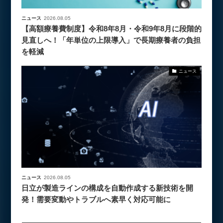
ニュース
2026.08.05
【高額療養費制度】令和8年8月・令和9年8月に段階的
見直しへ！「年単位の上限導入」で長期療養者の負担
を軽減
ニュース
ニュース
2026.08.05
日立が製造ラインの構成を自動作成する新技術を開
発！需要変動やトラブルへ素早く対応可能に