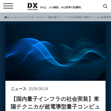
DXは、人の物語。AIは変革の起爆剤。
ホーム
ニュース
テクノロジー
【国内量子インフラの社会実装】東陽テクニカが超電導型
検索
コラム
インタビュー
セミナー
ニュース
サービスメニュー
日本オムニチャネル協会
トップページ
現在開催予定のセミナー
特集
動画
【8/6開催】AIエージェント時
セミナー
サイトマップ
代、日本企業は何から始めるべき
お問い合わせ
か。〜シリコンバレーAX最新潮
個人情報保護法について
流から学ぶ〜
ニュース
2026.06.04
運営会社
2026-08-03
【国内量子インフラの社会実装】東
採用情報
陽テクニカが超電導型量子コンピュ
【8/12開催】「イノベーションを
セミナー