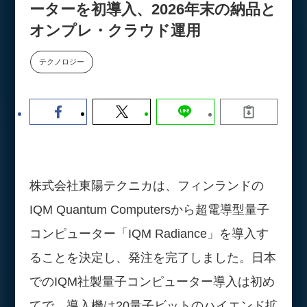
ーターを初導入、2026年末の納品と
数値化する」～投資される事業の
基準と、終活DX「SouSou」に
オンプレ・クラウド運用
学ぶ資金調達・巻き込みのリアル
～
テクノロジー
2026-06-10
株式会社東陽テクニカは、フィンランドの
IQM Quantum Computersから超電導型量子
コンピューター「IQM Radiance」を導入す
ることを決定し、発注を完了しました。日本
でのIQM社製量子コンピューター導入は初め
てで、導入機は20量子ビットのハイエンド拡