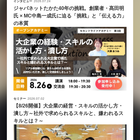
インタビュー
2026.07.24
ジャパネットたかた40年の挑戦。創業者・髙田明
氏 × MC中島一成氏に迫る「挑戦」と「伝える力」
の本質
セミナー
2026.07.02
【8/26開催】大企業の経営・スキルの活かし方・
潰し方～社外で求められるスキルと、嫌われるス
キルとは？～