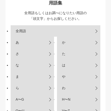
用語集
全用語もしくはお調べになりたい用語の
「頭文字」からお探しください。
全用語
あ
か
さ
た
な
は
ま
や
ら
わ
A〜G
H〜N
O〜U
V〜Z